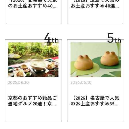
のお土産おすすめ40選
お土産おすすめ40選｜
｜定番のお菓子・スイ
定番のお菓子からおし
ーツから北海道でしか
ゃれなお土産・ばらま
買えない限定品、女性
き用、女性向けまで幅
向けまで幅広く紹介
広く紹介
4
5
th
th
2025.08.30
2026.06.10
京都のおすすめ絶品ご
【2026】名古屋で人気
当地グルメ20選！京都
のお土産おすすめ39選
にしかない名物から人
｜定番のお菓子から名
気の名店17選も紹介
古屋限定・おしゃれな
お土産・ばらまき用ま
で幅広く紹介