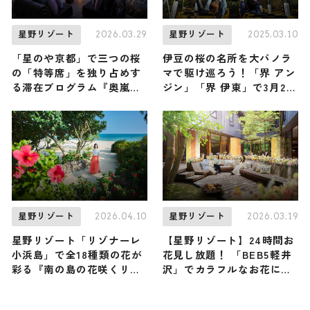
2026.03.29
2025.03.10
星野リゾート
星野リゾート
「星のや京都」で三つの桜
伊豆の桜の名所を大パノラ
の「特等席」を独り占めす
マで駆け巡ろう！「界 アン
る滞在プログラム『奥嵐山
ジン」「界 伊東」で3月23
の花見滞在』が提供開始 /
日（日）から「桜オープン
貸し切り屋形船から桜を愛
バスツアー」開催
でる贅沢な京都旅を
2026.04.10
2026.03.19
星野リゾート
星野リゾート
星野リゾート「リゾナーレ
【星野リゾート】24時間お
小浜島」で全18種類の花が
花見し放題！ 「BEB5軽井
彩る『南の島の花咲くリゾ
沢」でカラフルなお花に包
ナーレ』開催中！ フラワー
まれる『BEBフラワーテラ
ロードを抜けた先にビーチ
ス』が新登場