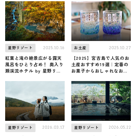
2025.10.16
2025.10.27
星野リゾート
お土産
紅葉と滝の絶景広がる露天
【2025】宮古島で人気のお
風呂をひとり占め！ 奥入り
土産おすすめ19選｜定番の
瀬渓流ホテル by 星野リゾ
お菓子からおしゃれなお土
ートで「秋の贅沢紅葉温
産・ばらまき用まで幅広く
泉」がスタート / 青森県十
紹介
和田市
2026.03.17
2026.05.22
星野リゾート
星野リゾート