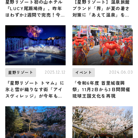
星野リゾート初の山ホテル
【星野リゾート】温泉旅館
『LUCY尾瀬鳩待』。昨年
ブランド「界」が夏の暑さ
はわずか2週間で完売！今年
対策に「あえて温泉」をス
度の宿泊予約を販売中 / 群
スメる理由とは？ / 夏の新
馬県利根郡
常識『クールダウン浴』の
全貌をご紹介
2025.12.12
2024.06.03
星野リゾート
イベント
『星野リゾート トマム』に
「令和6年度 首里城復興
氷と雪が織りなす街「アイ
祭」11月2日から3日間開催
スヴィレッジ」が今年もオ
琉球王国文化を再現
ープン！ 静寂と青に包まれ
た「氷の教会」は圧巻の美
しさ