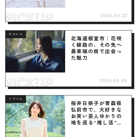
2026.06.27
ロコレコ
北海道根室市｜花咲
く線路の、その先へ
最東端の街で出会っ
た魅力
2026.06.06
トラベル
桜井日奈子が青森県
弘前市で、大好きな
お笑い芸人ゆかりの
地を巡る“推し活”旅
へ