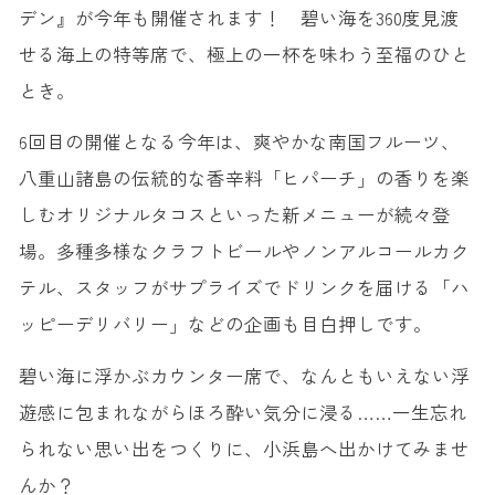
デン』が今年も開催されます！ 碧い海を360度見渡
せる海上の特等席で、極上の一杯を味わう至福のひと
とき。
6回目の開催となる今年は、爽やかな南国フルーツ、
八重山諸島の伝統的な香辛料「ヒパーチ」の香りを楽
しむオリジナルタコスといった新メニューが続々登
場。多種多様なクラフトビールやノンアルコールカク
テル、スタッフがサプライズでドリンクを届ける「ハ
ッピーデリバリー」などの企画も目白押しです。
碧い海に浮かぶカウンター席で、なんともいえない浮
遊感に包まれながらほろ酔い気分に浸る……一生忘れ
られない思い出をつくりに、小浜島へ出かけてみませ
んか？