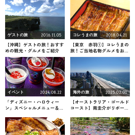
7月上旬まで / 茨城県
紹介
2016.11.05
2018.04.21
ゲストの旅
コレうまの旅
【沖縄】ゲストの旅！おすす
【東京 赤羽①】コレうまの
めの観光・グルメをご紹介
旅！ご当地名物グルメをお届
け
2024.08.22
2025.02.01
イベント
海外の旅
「ディズニー・ハロウィー
【オーストラリア・ゴールド
ン」スペシャルメニュー＆グ
コースト】南圭介がリポート
ッズ公開 初登場のドリンク
する海外の旅！おすすめ観光
など登場
スポットやグルメを紹介
2025年2月1日放送