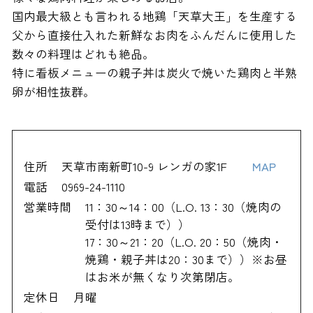
国内最大級とも言われる地鶏「天草大王」を生産する
父から直接仕入れた新鮮なお肉をふんだんに使用した
数々の料理はどれも絶品。
特に看板メニューの親子丼は炭火で焼いた鶏肉と半熟
卵が相性抜群。
住所
天草市南新町10-9 レンガの家1F
MAP
電話
0969-24-1110
営業時間
11：30～14：00（L.O. 13：30（焼肉の
受付は13時まで））
17：30～21：20（L.O. 20：50（焼肉・
焼鶏・親子丼は20：30まで））※お昼
はお米が無くなり次第閉店。
定休日
月曜