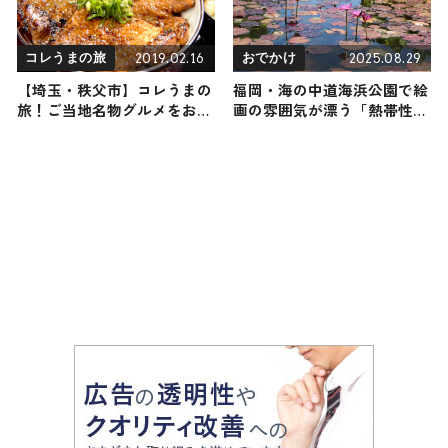
2019.02.16
2025.08.29
コレうまの旅
おでかけ
【埼玉・秩父市】コレうまの
福岡・海の中道海浜公園で絵
旅！ご当地名物グルメをお届
画の雰囲気が漂う「熱帯性ス
け
イレン」が見頃に！