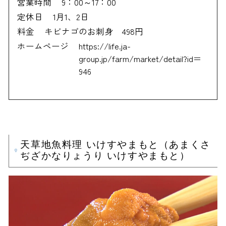
営業時間
9：00～17：00
定休日
1月1、2日
料金
キビナゴのお刺身 498円
ホームページ
https://life.ja-
group.jp/farm/market/detail?id＝
946
天草地魚料理 いけすやまもと（あまくさ
ぢざかなりょうり いけすやまもと）