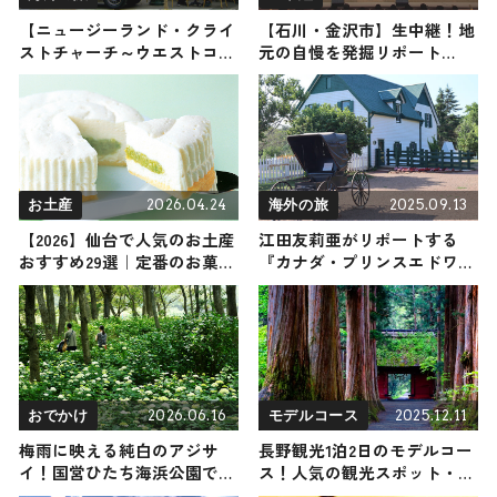
【ニュージーランド・クライ
【石川・金沢市】生中継！地
ストチャーチ～ウエストコー
元の自慢を発掘リポート
スト】海外の旅！おすすめ観
2025年5月3日放送
光スポットやグルメをリポー
ト
2026.04.24
2025.09.13
お土産
海外の旅
【2026】仙台で人気のお土産
江田友莉亜がリポートする
おすすめ29選｜定番のお菓子
『カナダ・プリンスエドワー
からおしゃれなお土産・ばら
ド島』の旅！おすすめ観光ス
まき用、女性向けまで幅広く
ポットやグルメを紹介 2025
紹介
年9月13日放送
2026.06.16
2025.12.11
おでかけ
モデルコース
梅雨に映える純白のアジサ
長野観光1泊2日のモデルコー
イ！国営ひたち海浜公園でア
ス！人気の観光スポット・名
ナベルが今週末から見ごろ、
所を満喫できる王道の旅程を