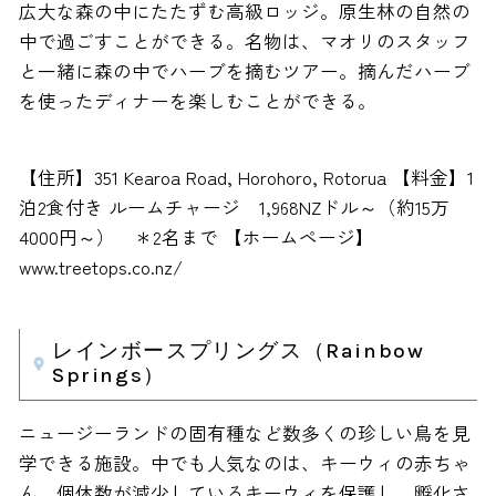
広大な森の中にたたずむ高級ロッジ。原生林の自然の
中で過ごすことができる。名物は、マオリのスタッフ
と一緒に森の中でハーブを摘むツアー。摘んだハーブ
を使ったディナーを楽しむことができる。
【住所】351 Kearoa Road, Horohoro, Rotorua 【料金】1
泊2食付き ルームチャージ 1,968NZドル～（約15万
4000円～） ＊2名まで 【ホームページ】
www.treetops.co.nz/
レインボースプリングス（Rainbow
Springs）
ニュージーランドの固有種など数多くの珍しい鳥を見
学できる施設。中でも人気なのは、キーウィの赤ちゃ
ん。個体数が減少しているキーウィを保護し、孵化さ