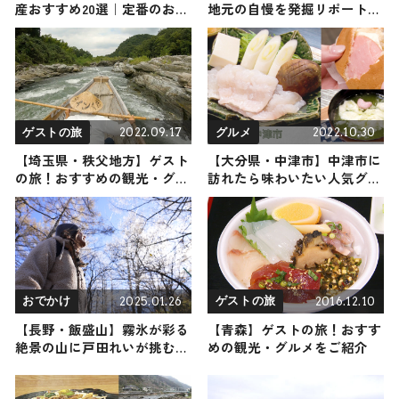
産おすすめ20選｜定番のお菓
地元の自慢を発掘リポート
子から池袋駅限定、おしゃれ
2025年7月12日放送
なお土産、ばらまき用まで幅
広く紹介
2022.09.17
2022.10.30
ゲストの旅
グルメ
【埼玉県・秩父地方】ゲスト
【大分県・中津市】中津市に
の旅！おすすめの観光・グル
訪れたら味わいたい人気グル
メをご紹介
メ3選
2025.01.26
2016.12.10
おでかけ
ゲストの旅
【長野・飯盛山】霧氷が彩る
【青森】ゲストの旅！おすす
絶景の山に戸田れいが挑む
めの観光・グルメをご紹介
（登山で頂きメシ！コラボ企
画）