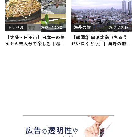
2022.10.30
2021.12.18
トラベル
海外の旅
【大分・日田市】日本一のお
【韓国③ 忠清北道（ちゅう
んせん県大分で楽しむ｜温泉
せいほくどう）】海外の旅！
から名物料理まで！おすすめ
おすすめ観光スポットやグル
日帰り旅行スポット3選
メをリポート