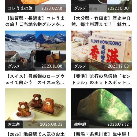
2023.02.18
2022.10.30
コレうまの旅
グルメ
【滋賀県・長浜市】コレうま
【大分県・竹田市】歴史や自
の旅！ご当地名物グルメをお
然、郷土料理まで！｜魅力た
届け
っぷりの竹田市を味わい尽く
すおすすめスポット6選
2023.11.08
2023.12.03
グルメ
グルメ
【スイス】最新鋭のロープウ
【香港】流行の発信地「セン
ェイで向かう｜スイス三名峰
トラル」のホットスポット＆
と雄大な氷河・小さな村の伝
世界初・アナ雪の新エリアが
統工芸を体験しよう
オープンの香港ディズニーラ
ンド
2026.08.02
2025.07.12
お土産
生中継
【2026】池袋駅で人気のお土
【新潟・糸魚川市】生中継！