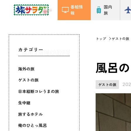
番組情
国内
報
旅
トップ
ゲストの旅
カテゴリー
風呂の
海外の旅
ゲストの旅
202
ゲストの旅
日本縦断コレうまの旅
生中継
旅するホテル
俺のひとっ風呂