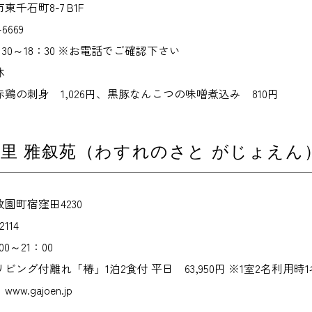
千石町8-7 B1F
6669
30～18：30 ※お電話でご確認下さい
休
鶏の刺身 1,026円、黒豚なんこつの味噌煮込み 810円
里 雅叙苑（わすれのさと がじょえん
園町宿窪田4230
114
0～21：00
ング付離れ「椿」1泊2食付 平日 63,950円 ※1室2名利用時
.gajoen.jp