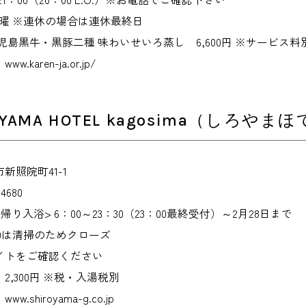
曜 ※連休の場合は連休最終日
児島黒牛・黒豚二種 味わいせいろ蒸し 6,600円 ※サービス料
karen-ja.or.jp/
OYAMA HOTEL kagosima（しろや
新照院町41-1
4680
り入浴> 6：00～23：30（23：00最終受付）～2月28日まで
：00は清掃のためクローズ
イトをご確認ください
,300円 ※税・入湯税別
shiroyama-g.co.jp