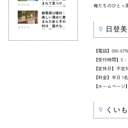
まれて見つけ
俺たちのひとっ
ロコレコ
た！私だけの優
しい自分時間
群馬県川場村｜
美しい湧水に恵
まれた安らぎの
村は 雄大な自
ロコレコ
日登
然に育まれた心
のふるさと
【電話】090-6776
【受付時間】5：0
【定休日】不定
【料金】半日 1名 
【ホームページ】hit
くいも