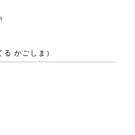
別
まほてる かごしま）