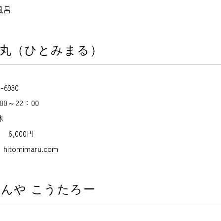
風呂
美丸（ひとみまる）
-6930
0～22：00
休
6,000円
omimaru.com
んや こうたろー