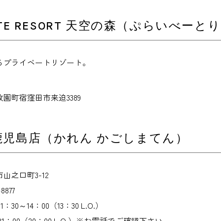
VATE RESORT 天空の森（ぷらいべ
るプライベートリゾート。
園町宿窪田市来迫3389
鹿児島店（かれん かごしまてん）
山之口町3-12
8877
30～14：00（13：30 L.O.）
～21：00（20：00 L.O.）※お電話でご確認下さい