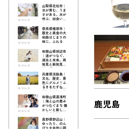
山梨県北杜市｜
水が育む、うま
さがある。水が
呼ぶ、出会いが
ロコレコ
ある。
奈良県橿原市｜
歴史と美食の大
和路はじまりの
地に、ふれる
ロコレコ
和歌山県田辺市
｜道がつなぐ、
過去と未来。再
発見と新発見の
ロコレコ
待つ街へ
兵庫県淡路島｜
文化、歴史、景
色にグルメ！ふ
るきをたずねて
ロコレコ
新しきを知る旅
和歌山県湯浅町
鹿児島
｜海と山の恵み
がつむぐまち 懐
かしいと新しい
ロコレコ
に出会う旅
長野県野辺山｜
ゆったり、のん
びり大自然に囲