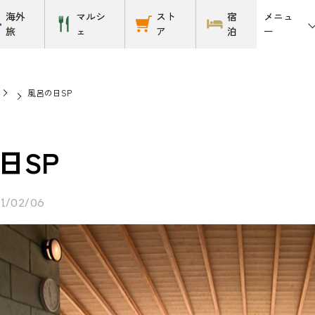
メニュ
海外
マルシ
スト
宿
ー
旅
ェ
ア
泊
風呂の日SP
日SP
1/02/06