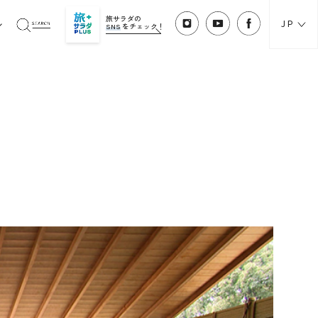
旅サラダの
JP
SNS
をチェック！