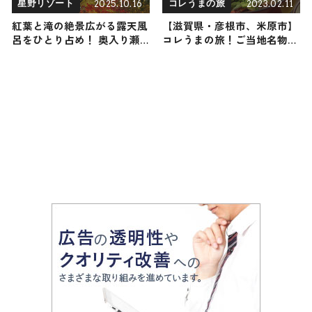
2025.10.16
2023.02.11
星野リゾート
コレうまの旅
紅葉と滝の絶景広がる露天風
【滋賀県・彦根市、米原市】
呂をひとり占め！ 奥入り瀬
コレうまの旅！ご当地名物グ
渓流ホテル by 星野リゾート
ルメをお届け
で「秋の贅沢紅葉温泉」がス
タート / 青森県十和田市