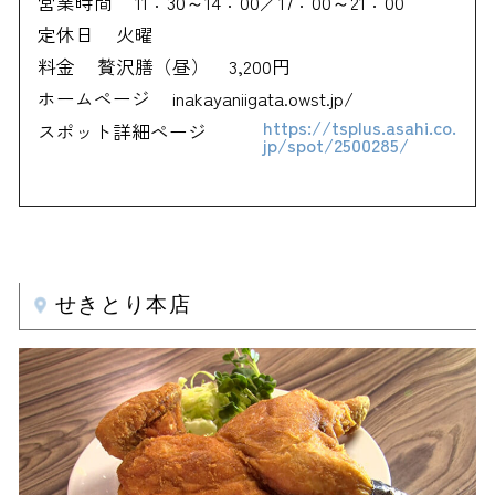
営業時間
11：30～14：00／17：00～21：00
定休日
火曜
料金
贅沢膳（昼） 3,200円
ホームページ
inakayaniigata.owst.jp/
https://tsplus.asahi.co.
スポット詳細ページ
jp/spot/2500285/
せきとり本店