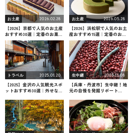
2026.02.28
2026.05.28
お土産
お土産
【2026】京都で人気のお土産
【2026】浜松駅で人気のお土
おすすめ30選｜定番のお菓子
産おすすめ15選｜定番のお菓
からおしゃれ・かわいいお土
子からばらまき用・浜松駅限
産まで幅広く紹介
定まで幅広く紹介
2025.01.20
2025.11.08
トラベル
生中継
【2025】金沢の人気観光スポ
【兵庫・丹波市】生中継！地
ットおすすめ30選｜外せない
元の自慢を発掘リポート
定番・名所から穴場まで見ど
2025年11月8日放送
ころ満載の観光地を紹介