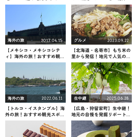
の食材＆料理が勢揃い
2021年11月20日放送
2017.04.15
2023.09.22
海外の旅
グルメ
【メキシコ・メキシコシテ
【北海道・名寄市】もち米の
ィ】海外の旅！おすすめ観光
里から発信！地元で人気の厳
スポットやグルメをリポート
選おいしいもの３選をご紹介
2022.06.11
2025.06.28
海外の旅
生中継
【トルコ・イスタンブル】海
【広島・狩留家町】生中継！
外の旅！おすすめ観光スポッ
地元の自慢を発掘リポート
トやグルメをリポート
2025年6月28日放送