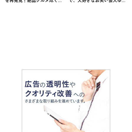
を再発見！絶品グルメ尽くし
で、大好きなお笑い芸人ゆか
の旅を振り返る
りの地を巡る“推し活”旅へ