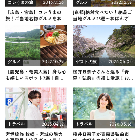
2016.11.26
2022.12.31
コレうまの旅
グルメ
【広島・宮島】コレうまの
[京都]絶対食べたい！絶品ご
旅！ご当地名物グルメをお届
当地グルメ25選〜おばんざい
け
や湯豆腐、スイーツまでご紹
介！〜
2022.10.29
2026.05.02
グルメ
ゲストの旅
【鹿児島・奄美大島】身も心
桜井日奈子さんと巡る『青
も嬉しいスポット7選｜自然
森・弘前』の推し活旅！おす
体験から居酒屋までご紹介し
すめの観光・グルメをご紹介
ます
2026年5月2日放送
2025.04.12
2026.05.16
トラベル
トラベル
宮世琉弥 故郷・宮城の魅力
桜井日奈子が青森県弘前市