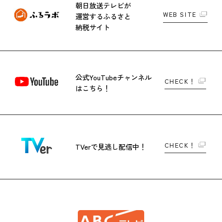
朝日放送テレビが
WEB SITE
運営する
ふるさと
納税サイト
公式YouTubeチャンネル
CHECK！
はこちら！
CHECK！
TVerで
見逃し配信中！