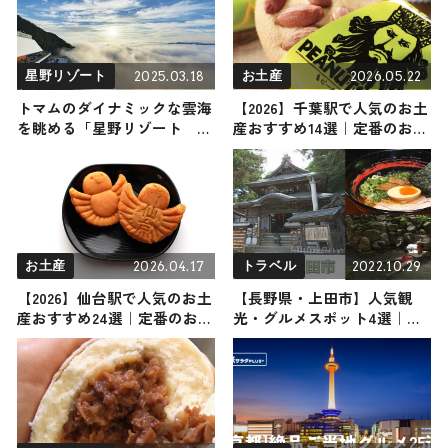
2025.03.18
2026.05.22
星野リゾート
お土産
トマムのダイナミックな雲海
【2026】千葉駅で人気のお土
を眺める「星野リゾート ト
産おすすめ14選｜定番のお菓
マム」の「雲海テラス」が5
子からばらまき用・千葉限定
月8日（木）からオープン
まで幅広く紹介
2026.04.17
2022.10.29
お土産
トラベル
【2026】仙台駅で人気のお土
【長野県・上田市】人気観
産おすすめ24選｜定番のお菓
光・グルメスポット4選｜東
子からおしゃれなお土産・ば
京へのアクセスも抜群！上田
らまき用・女性向けまで幅広
市満喫プラン紹介
く紹介