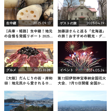
2025.09.13
2025.04.19
生中継
ゲストの旅
【兵庫・姫路】生中継！地元
加藤諒さんと巡る『北海道』
の自慢を発掘リポート 2025
の旅！おすすめの観光・グル
年9月13日放送
メをご紹介 2025年4月19日放
送
2023.11.28
2024.05.24
グルメ
イベント
【大阪】だんじりの街・岸和
第72回伊勢神宮奉納全国花火
田｜地元民から愛されるロー
大会、7月13日開催 全国から
カルグルメスポット４選
花火師集結で7,000発打ち上
がる