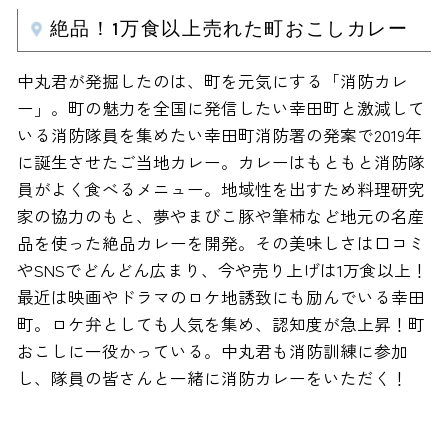
絶品！1万食以上売れた町おこしカレー
中丸君が発掘したのは、町を元気にする「消防カレ
ー」。町の魅力を全国に発信したい幸田町と激減して
いる消防隊員を集めたい幸田町消防署の発案で2019年
に誕生させたご当地カレー。カレーはもともと消防隊
員がよく食べるメニュー。地域性を出すため料理研究
家の協力のもと、夢やまびこ豚や筆柿など地元の名産
品を使った絶品カレーを開発。その美味しさは口コミ
やSNSでどんどん広まり、今や売り上げは1万食以上！
最近は映画やドラマのロケ地誘致にも励んでいる幸田
町。ロケ弁としても人気を集め、認知度が急上昇！町
おこしに一役かっている。中丸君も消防訓練に参加
し、隊員の皆さんと一緒に消防カレーをいただく！