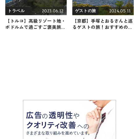
2023.06.12
2024.05.11
トラベル
ゲストの旅
【トルコ】高級リゾート地・
【京都】手塚とおるさんと巡
ボドルムで過ごすご褒美旅~
るゲストの旅！おすすめの観
ターコイズブルーのエーゲ海
光・グルメをご紹介 2024年5
と白い家の町並み~
月11日放送