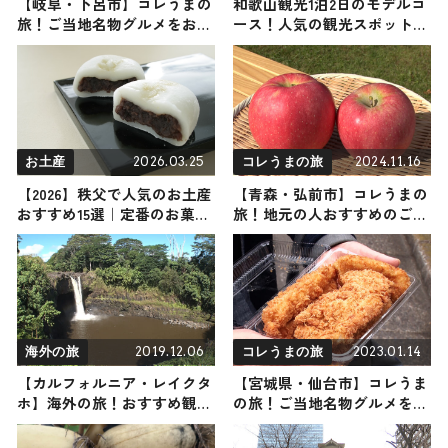
【岐阜・下呂市】コレうまの
和歌山観光1泊2日のモデルコ
旅！ご当地名物グルメをお届
ース！人気の観光スポット・
け
名所を満喫できる王道の旅程
を紹介
2026.03.25
2024.11.16
お土産
コレうまの旅
【2026】秩父で人気のお土産
【青森・弘前市】コレうまの
おすすめ15選｜定番のお菓子
旅！地元の人おすすめのご当
からかわいいお土産・ばらま
地名物グルメ3選 2024年11月
き用まで幅広く紹介
16日放送
2019.12.06
2023.01.14
海外の旅
コレうまの旅
【カルフォルニア・レイクタ
【宮城県・仙台市】コレうま
ホ】海外の旅！おすすめ観光
の旅！ご当地名物グルメをお
スポットやグルメをリポート
届け