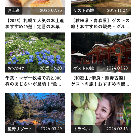
2026.07.25
2017.11.04
お土産
ゲストの旅
【2026】札幌で人気のお土産
【秋田県・青森県】ゲストの
おすすめ29選｜定番のお菓子
旅！おすすめの観光・グルメ
から札幌限定、女性向け、ば
をご紹介
らまき用まで幅広く紹介
2025.06.20
2024.03.23
おでかけ
ゲストの旅
千葉・マザー牧場で約2,000
【和歌山/奈良・熊野古道】
株のあじさいが見頃！“色が
ゲストの旅！おすすめの観
変わる”限定あじさいドリン
光・グルメをご紹介 2024年3
クも登場
月23日放送
2026.03.29
2024.03.16
星野リゾート
トラベル