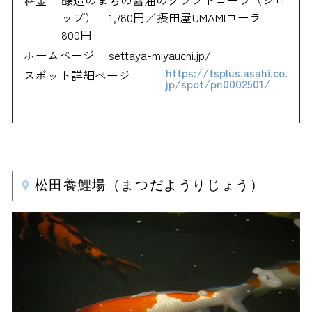
料金
醸造のまちの醤油のクラフトコーラ（シロ
ップ） 1,780円／摂田屋UMAMIコーラ
800円
ホームページ
settaya-miyauchi.jp/
https://tsplus.asahi.co.
スポット詳細ページ
jp/spot/pn0002501/
松田養鯉場（まつだようりじょう）