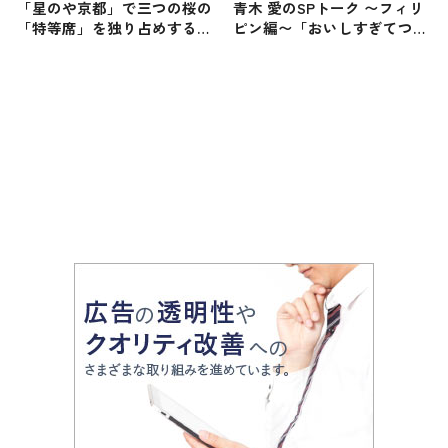
「星のや京都」で三つの桜の
青木 愛のSPトーク 〜フィリ
「特等席」を独り占めする滞
ピン編〜「おいしすぎてつい
在プログラム『奥嵐山の花見
つい食べすぎちゃいました
滞在』が提供開始 / 貸し切り
（笑）」
屋形船から桜を愛でる贅沢な
京都旅を