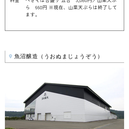
料金
へぎそば合盛り 五合 3,080円／山菜天ぷ
ら 660円 ※現在、山菜天ぷらは終了して
ます。
魚沼醸造（うおぬまじょうぞう）