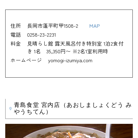
住所
長岡市蓬平町甲1508-2
MAP
電話
0258-23-2231
料金
見晴らし館 露天風呂付き特別室 1泊2食付
き 1名 35,350円〜 ※2名1室利用時
ホームページ
yomogi-izumiya.com
青島食堂 宮内店（あおしましょくどう み
やうちてん）