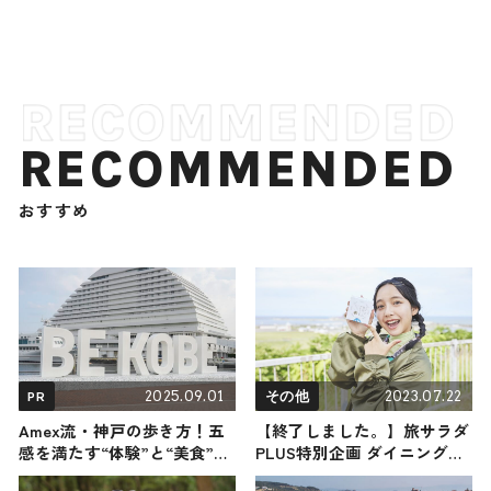
RECOMMENDED
おすすめ
2025.09.01
2023.07.22
PR
その他
Amex流・神戸の歩き方！五
【終了しました。】旅サラダ
感を満たす“体験”と“美食”の
PLUS特別企画 ダイニングカ
宝庫を愉しむ
フェ クアトロよりプレゼン