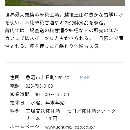
世界最大規模の米糀工場。越後三山の豊かな雪解け水
を使い、米糀や糀甘酒などの発酵食品を製造。
館内では工場直送の糀甘酒や味噌などの販売のほか、
カフェではスイーツなども食べられる。土日限定で開
催される、糀を使った石鹸作り体験も人気。
住所
魚沼市十日町1791-10
MAP
電話
025-793-0100
営業時間
10：00～16：00
定休日
水曜、年末年始
料金
工場直送糀甘酒 170円／糀甘酒ソフトク
リーム 470円
ホームページ
www.uonuma-jozo.co.jp/