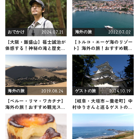
トが当たる！抽選で5名様に
「紋別アヒージョ」の缶詰3
個入りセットをプレゼント！
2024.07.21
2022.07.02
おでかけ
海外の旅
【大阪・飯盛山】福士誠治が
【トルコ・エーゲ海のリゾー
体感する！神秘の滝と歴史ロ
ト】海外の旅！おすすめ観光
マンを巡る寄り道登山（登山
スポットやグルメをリポート
で頂きメシ！コラボ企画）
2019.08.24
2024.10.19
海外の旅
ゲストの旅
【ペルー・リマ・ワカチナ】
【岐阜・大垣市～養老町】中
海外の旅！おすすめ観光スポ
村ゆりさんと巡るゲストの
ットやグルメをリポート
旅！おすすめの観光・グルメ
をご紹介 2024年10月19日放
送