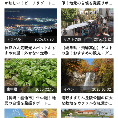
が眩しい！ビーチリゾートで
印！地元の自慢を発掘リポー
過ごす2日間の旅
ト
2024.09.20
2016.11.12
トラベル
ゲストの旅
神戸の人気観光スポットおす
【岐阜県・飛騨高山】ゲスト
すめ30選｜外せない定番・名
の旅！おすすめの観光・グル
所から穴場まで見どころ満載
メをご紹介
の観光地を紹介
2025.02.15
2025.10.02
生中継
イベント
【長崎・雲仙市】生中継！地
滝野すずらん丘陵公園の広大
元の自慢を発掘リポート
な敷地をカラフルな紅葉が彩
2025年2月15日放送
る！ 10/4（土）から「たき
の紅葉まつり」開催 / 北海