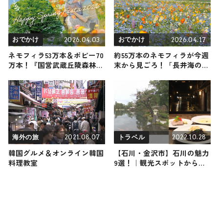
道・札幌市
2026.04.03
2026.04.17
おでかけ
おでかけ
ネモフィラ53万本＆ポピー70
約55万本のネモフィラが今週
万本！『国営武蔵丘陵森林公
末から見ごろ！「長井海の手
園』で4月〜5月に春の花が
公園 ソレイユの丘」でGWは
次々と見頃に！ / 埼玉県
青い絨毯と春限定フードを満
喫 ｜ 神奈川県横須賀市
2021.08.07
2022.10.28
海外の旅
トラベル
韓国グルメ＆オンライン韓国
【石川・金沢市】石川の魅力
料理教室
9選！｜観光スポットからグ
ルメまでご紹介