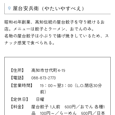
屋台安兵衛（やたいやすべえ）
昭和45年創業、高知伝統の屋台餃子を守り続けるお
店。メニューは餃子とラーメン、おでんのみ。
名物の屋台餃子は小ぶりで揚げ焼きしているため、ス
ナック感覚で食べられる。
【住所】
高知市廿代町4-19
【電話】
088-873-2773
【営業時間】
19：00～翌3：00（L.O.閉店30分
前）
【定休日】
日曜
【料金】
屋台餃子 1人前 600円／おでん 各種1
品 100円～／らーめん 600円／日本