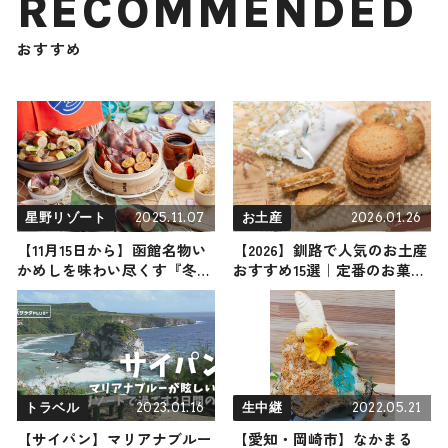
RECOMMENDED
おすすめ
2025.11.07
2026.01.26
星野リゾート
お土産
【11月15日から】函館名物い
【2026】釧路で人気のお土産
かめしを味わい尽くす『冬の
おすすめ15選｜定番のお菓子
イカまつり』開催！ 「いか
から釧路でしか買えないお土
めしアイス」に「いかめしカ
産・日持ち商品まで幅広く紹
レー」も / OMO5函館 by 星
介
野リゾート
2023.01.16
2022.05.21
トラベル
生中継
【サイパン】マリアナブルー
【愛知・岡崎市】なかまる