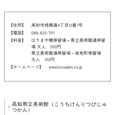
【住所】
高知市桟橋通4丁目12番7号
【電話】
088-833-7111
【料金】
はりまや橋停留場～県立美術館通停留
場 大人 200円
県立美術館通停留場～後免町停留場
大人 310円
【ホームページ】
www.tosaden.co.jp
高知県立美術館（こうちけんりつびじゅ
つかん）