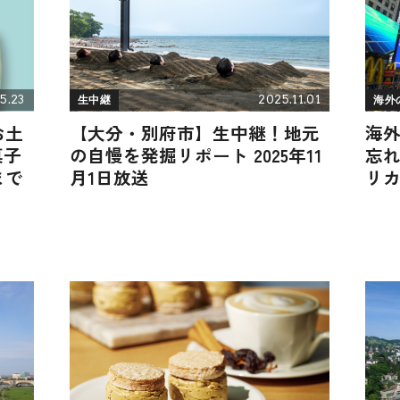
5.23
2025.11.01
生中継
海外
お土
【大分・別府市】生中継！地元
海外
菓子
の自慢を発掘リポート 2025年11
忘
まで
月1日放送
リ