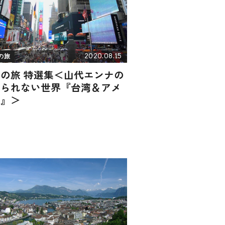
2020.08.15
の旅
の旅 特選集＜山代エンナの
れられない世界『台湾＆アメ
カ』＞