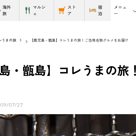
メニュ
海外
マルシ
スト
宿
ー
旅
ェ
ア
泊
レうまの旅
【鹿児島・甑島】コレうまの旅！ご当地名物グルメをお届け
島・甑島】コレうまの旅
019/07/27