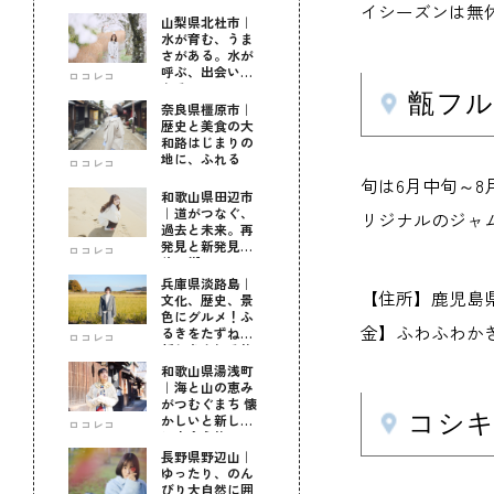
イシーズンは無休
山梨県北杜市｜
水が育む、うま
さがある。水が
呼ぶ、出会いが
ロコレコ
ある。
甑フ
奈良県橿原市｜
歴史と美食の大
和路はじまりの
地に、ふれる
ロコレコ
旬は6月中旬～
和歌山県田辺市
｜道がつなぐ、
リジナルのジャ
過去と未来。再
発見と新発見の
ロコレコ
待つ街へ
兵庫県淡路島｜
【住所】鹿児島県薩
文化、歴史、景
色にグルメ！ふ
金】ふわふわかき
るきをたずねて
ロコレコ
新しきを知る旅
和歌山県湯浅町
｜海と山の恵み
がつむぐまち 懐
コシ
かしいと新しい
ロコレコ
に出会う旅
長野県野辺山｜
ゆったり、のん
びり大自然に囲