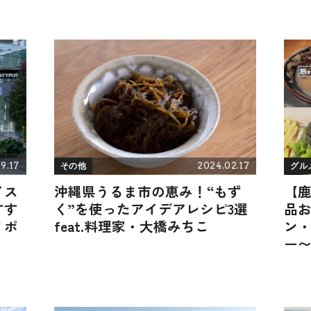
9.17
2024.02.17
その他
グル
イス
沖縄県うるま市の恵み！“もず
【
すす
く”を使ったアイデアレシピ3選
品
リポ
feat.料理家・大橋みちこ
ン
ー