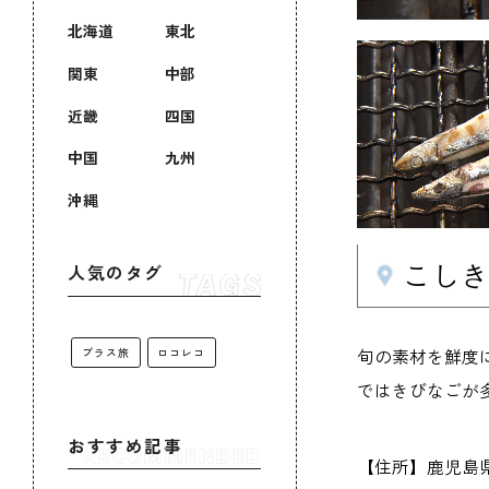
北海道
東北
関東
中部
近畿
四国
中国
九州
沖縄
こしき
人気のタグ
旬の素材を鮮度
プラス旅
ロコレコ
ではきびなごが
おすすめ記事
【住所】鹿児島県薩