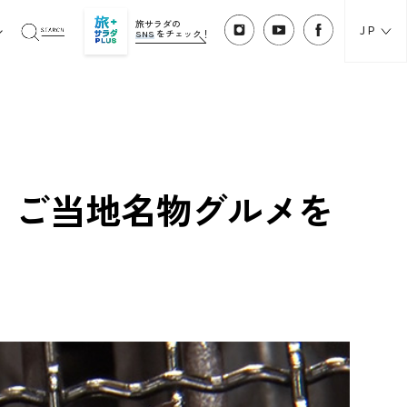
旅サラダの
JP
SNS
をチェック！
！ご当地名物グルメを