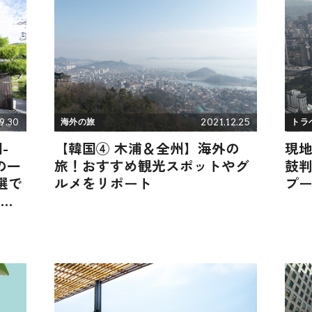
9.30
2021.12.25
海外の旅
トラ
-
【韓国④ 木浦＆全州】海外の
現
の一
旅！おすすめ観光スポットやグ
鼓
選で
ルメをリポート
プ
「本
の宿