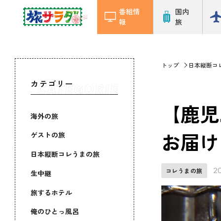
番組情
国内
報
旅
トップ
日本縦断コ
カテゴリー
【鹿児
海外の旅
お届け
ゲストの旅
日本縦断コレうまの旅
2
コレうまの旅
生中継
旅するホテル
俺のひとっ風呂