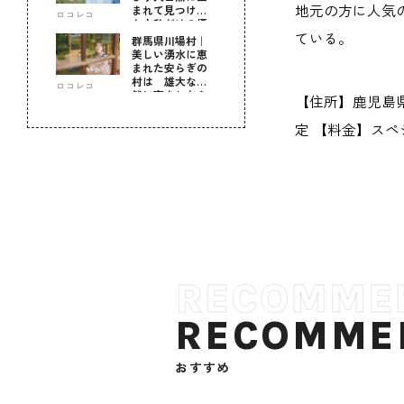
地元の方に人気
まれて見つけ
ロコレコ
た！私だけの優
ている。
しい自分時間
群馬県川場村｜
美しい湧水に恵
まれた安らぎの
村は 雄大な自
ロコレコ
然に育まれた心
【住所】鹿児島県薩
のふるさと
定 【料金】スペ
RECOMME
おすすめ