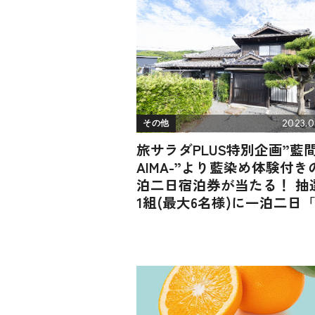
2023.0
その他
旅サラダPLUS特別企画”藍間
AIMA-”より藍染め体験付き
泊二日宿泊券が当たる！ 抽
1組(最大6名様)に一泊二日
邸朝食＋藍染め体験」付き
泊券をプレゼント！