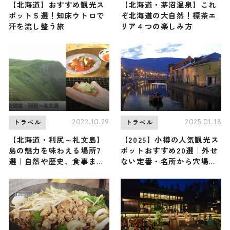
【北海道】おすすめ観光ス
【北海道・茅沼温泉】これ
ポット５選！知床ウトロで
ぞ北海道の大自然！標茶エ
汗を流し整う旅
リア４つの楽しみ方
2022.10.29
2025.01.18
トラベル
トラベル
【北海道・利尻～礼文島】
【2025】小樽の人気観光ス
島の魅力を味わえる場所7
ポットおすすめ20選｜外せ
選｜自然や歴史、食事まで
ない定番・名所から穴場ま
楽しめるスポットを紹介
で見どころ満載の観光地を
紹介