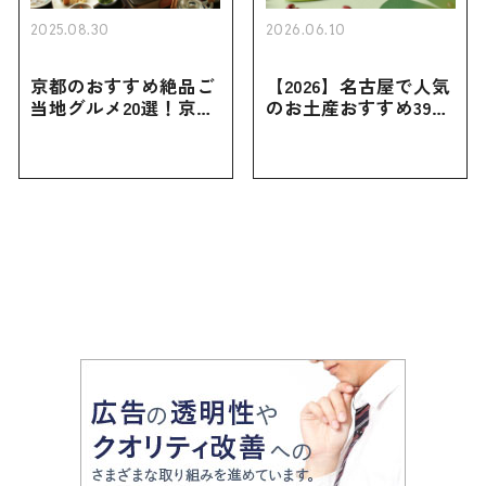
2025.08.30
2026.06.10
京都のおすすめ絶品ご
【2026】名古屋で人気
当地グルメ20選！京都
のお土産おすすめ39選
にしかない名物から人
｜定番のお菓子から名
気の名店17選も紹介
古屋限定・おしゃれな
お土産・ばらまき用ま
で幅広く紹介