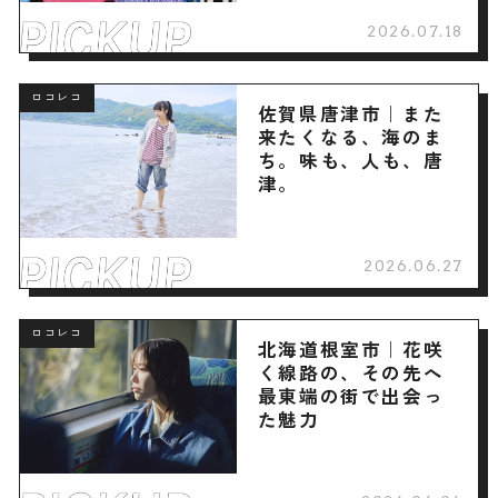
2026.07.18
ロコレコ
佐賀県唐津市｜また
来たくなる、海のま
ち。味も、人も、唐
津。
2026.06.27
ロコレコ
北海道根室市｜花咲
く線路の、その先へ
最東端の街で出会っ
た魅力