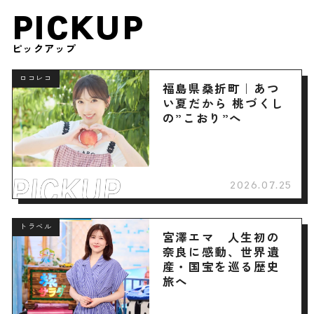
PICKUP
ピックアップ
ロコレコ
福島県桑折町｜あつ
い夏だから 桃づくし
の”こおり”へ
2026.07.25
トラベル
宮澤エマ 人生初の
奈良に感動、世界遺
産・国宝を巡る歴史
旅へ