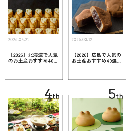
2026.04.21
2026.03.12
【2026】北海道で人気
【2026】広島で人気の
のお土産おすすめ40選
お土産おすすめ40選｜
｜定番のお菓子・スイ
定番のお菓子からおし
ーツから北海道でしか
ゃれなお土産・ばらま
買えない限定品、女性
き用、女性向けまで幅
向けまで幅広く紹介
広く紹介
4
5
th
th