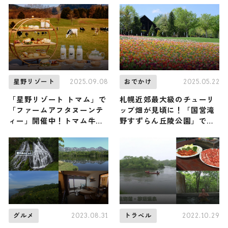
/ 北海道
2025.09.08
2025.05.22
星野リゾート
おでかけ
「星野リゾート トマム」で
札幌近郊最大級のチューリ
「ファームアフタヌーンテ
ップ畑が見頃に！「国営滝
ィー」開催中！トマム牛乳
野すずらん丘陵公園」で約
を使ったスイーツやセイボ
120品種23万本のチューリ
リーで秋の北海道を丸ごと
ップが咲き誇る
堪能
2023.08.31
2022.10.29
グルメ
トラベル