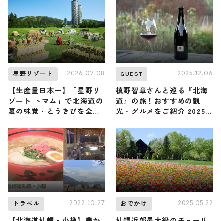
「食べる森林浴」という新
スパラガスを食べ比べ
感覚の涼体験を
2026.07.08
2025.12.06
星野リゾート
GUEST
【生産量日本一】「星野リ
槙野智章さんと巡る『北海
ゾート トマム」で北海道の
道』の旅！おすすめの観
夏の味覚・とうきびを全力
光・グルメをご紹介 2025
で味わい尽くす『ファーム
年12月6日放送
deとうきびフェス』が初開
催！ 限定グルメ、フォトス
ポットなどが登場します ♪
8月31日まで
2022.10.27
2025.05.22
トラベル
おでかけ
【北海道札幌・小樽】豊か
札幌近郊最大級のチューリ