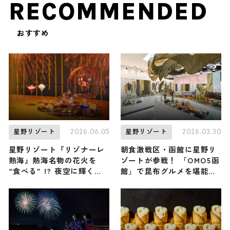
RECOMMENDED
おすすめ
2026.06.05
2026.03.30
星野リゾート
星野リゾート
星野リゾート『リゾナーレ
朝食激戦区・函館に星野リ
熱海』熱海名物の花火を
ゾートが参戦！ 「OMO5函
“食べる” !? 夜空に輝く大
館」で昆布グルメを堪能し
輪の花火を表現した『花火
尽くす『目覚めのこんぶッ
アフタヌーンティー』が初
フェ』が開催中 / 職人によ
開催！
るおぼろ昆布削り実演は必
見