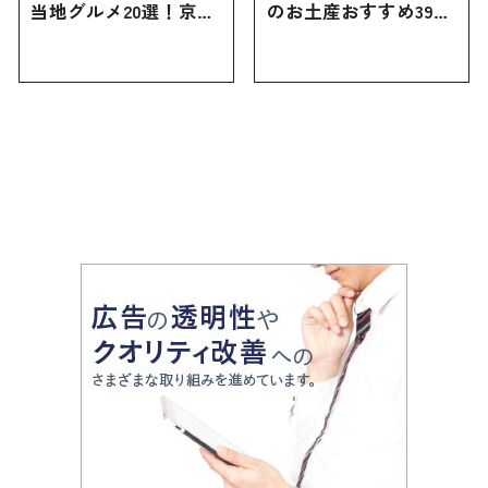
当地グルメ20選！京都
のお土産おすすめ39選
にしかない名物から人
｜定番のお菓子から名
気の名店17選も紹介
古屋限定・おしゃれな
お土産・ばらまき用ま
で幅広く紹介