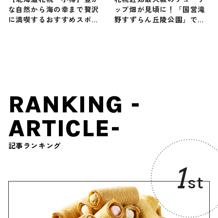
な自然から海の幸まで贅沢
ップ畑が見頃に！「国営滝
に満喫するおすすめスポッ
野すずらん丘陵公園」で約
ト12選！
120品種23万本のチューリ
ップが咲き誇る
RANKING -
ARTICLE-
記事ランキング
1
st