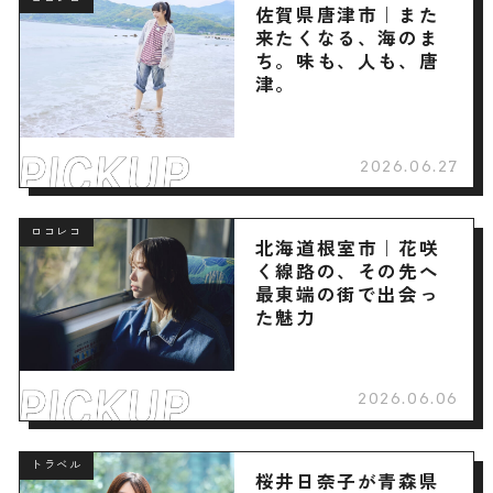
佐賀県唐津市｜また
来たくなる、海のま
ち。味も、人も、唐
津。
2026.06.27
ロコレコ
北海道根室市｜花咲
く線路の、その先へ
最東端の街で出会っ
た魅力
2026.06.06
トラベル
桜井日奈子が青森県