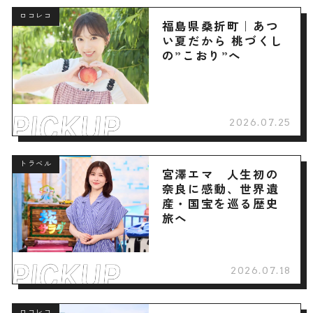
ロコレコ
福島県桑折町｜あつ
い夏だから 桃づくし
の”こおり”へ
2026.07.25
トラベル
宮澤エマ 人生初の
奈良に感動、世界遺
産・国宝を巡る歴史
旅へ
2026.07.18
ロコレコ