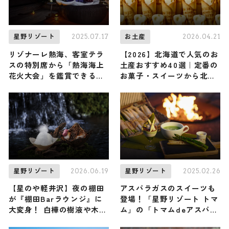
2025.07.17
2026.04.21
星野リゾート
お土産
リゾナーレ熱海、客室テラ
【2026】北海道で人気のお
スの特別席から「熱海海上
土産おすすめ40選｜定番の
花火大会」を鑑賞できる宿
お菓子・スイーツから北海
泊プラン「絶景花火旅」を
道でしか買えない限定品、
スタート
女性向けまで幅広く紹介
2026.06.19
2025.02.26
星野リゾート
星野リゾート
【星のや軽井沢】夜の棚田
アスパラガスのスイーツも
が『棚田Barラウンジ』に
登場！「星野リゾート トマ
大変身！ 白樺の樹液や木々
ム」の「トマムdeアスパラ
の香りを凝縮したかき氷で
ナイト」で北海道の旬のア