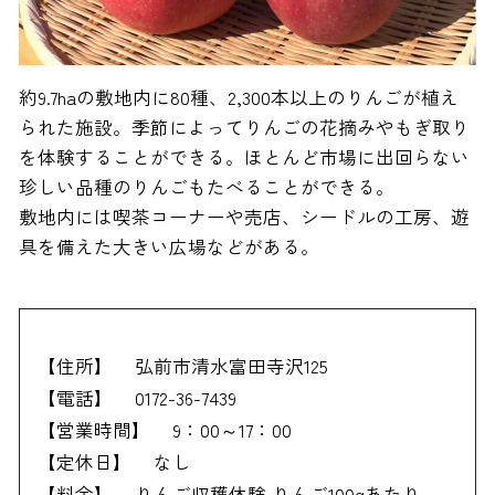
約9.7haの敷地内に80種、2,300本以上のりんごが植え
られた施設。季節によってりんごの花摘みやもぎ取り
を体験することができる。ほとんど市場に出回らない
珍しい品種のりんごもたべることができる。
敷地内には喫茶コーナーや売店、シードルの工房、遊
具を備えた大きい広場などがある。
【住所】
弘前市清水富田寺沢125
【電話】
0172-36-7439
【営業時間】
9：00～17：00
【定休日】
なし
【料金】
りんご収穫体験 りんご100gあたり