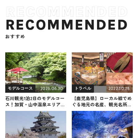
RECOMMENDED
おすすめ
2026.06.30
2022.10.28
モデルコース
トラベル
石川観光1泊2日のモデルコー
【鹿児島県】ローカル線でめ
ス！加賀・山中温泉エリアの
ぐる地元の名産、観光名所を
人気スポット・名所を満喫で
望めるお宿など6選｜観光ス
きる王道の旅程を紹介
ポットから宿、名産店・名産
品までご紹介