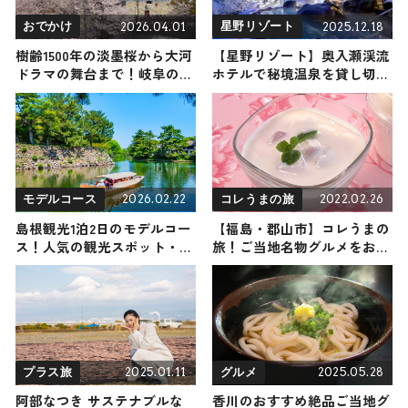
2026.04.01
2025.12.18
おでかけ
星野リゾート
樹齢1500年の淡墨桜から大河
【星野リゾート】奥入瀬渓流
ドラマの舞台まで！岐阜の桜
ホテルで秘境温泉を貸し切る
名所5選 〜4月下旬までが見
『冬の絶景雪見露天』が開
頃
催！ 静寂に包まれながら圧
巻の雪景色を堪能しよう / 青
森県十和田市
2026.02.22
2022.02.26
モデルコース
コレうまの旅
島根観光1泊2日のモデルコー
【福島・郡山市】コレうまの
ス！人気の観光スポット・名
旅！ご当地名物グルメをお届
所を満喫できる王道の旅程を
け
紹介
2025.01.11
2025.05.28
プラス旅
グルメ
阿部なつき サステナブルな
香川のおすすめ絶品ご当地グ