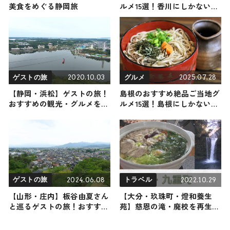
美食をめぐる静岡旅
ルメ15選！香川にしかない名
物から人気の名店15選も紹介
2020.10.03
2025.07.28
ゲストの旅
グルメ
【静岡・浜松】ゲストの旅！
島根のおすすめ絶品ご当地グ
おすすめの観光・グルメをご
ルメ15選！島根にしかない名
紹介
物から人気の名店11選も紹介
2024.06.08
2022.10.29
ゲストの旅
トラベル
【山形・庄内】板谷由夏さん
【大分・玖珠町・燈和養生
と巡るゲストの旅！おすすめ
苑】慈恩の滝・廃校を再生
の観光・グルメをご紹介
「燈和養生苑」をご紹介！
2024年6月8日放送