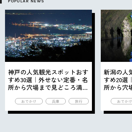
POPULAR NEWS
神戸の人気観光スポットおす
新潟の人
すめ30選｜外せない定番・名
すめ20
所から穴場まで見どころ満載
所から穴
の観光地を紹介
の観光地
おでかけ
兵庫
旅行
おでか