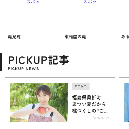
滝見苑
東椎屋の滝
み
PICKUP記事
PICKUP NEWS
ロコレコ
福島県桑折町｜
あつい夏だから
桃づくしの”こお
り”へ
2026-07-25