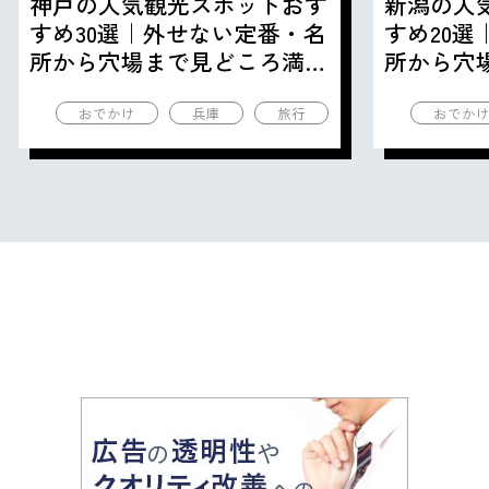
神戸の人気観光スポットおす
新潟の人
すめ30選｜外せない定番・名
すめ20
所から穴場まで見どころ満載
所から穴
の観光地を紹介
の観光地
おでかけ
兵庫
旅行
おでか