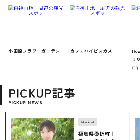
小田原フラワーガーデン
カフェハイビスカス
flo
ラワ
ロ)
PICKUP記事
PICKUP NEWS
ロコレコ
福島県桑折町｜