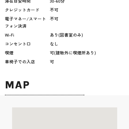
滞在目安時間
30-60分
クレジットカード
不可
電子マネー/スマート
不可
フォン決済
Wi-Fi
あり(図書室のみ)
コンセント口
なし
喫煙
可(建物外に喫煙所あり)
車椅子での入店
可
MAP