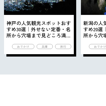
神戸の人気観光スポットおす
新潟の人
すめ30選｜外せない定番・名
すめ20
所から穴場まで見どころ満載
所から穴
の観光地を紹介
の観光地
おでかけ
兵庫
旅行
おでか