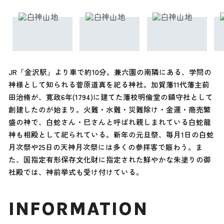
JR「金沢駅」より車で約10分。兼六園の南隣にある、学問の
神様として知られる菅原道真を祀る神社。加賀藩11代藩主前
田治脩が、寛政6年(1794)に建てた藩校明倫堂の鎮守社として
創建したのが始まり。火難・水難・災難除け・金運・商売繁
盛の神で、白蛇さん・巳さんと呼ばれ親しまれている白蛇龍
神も相殿として祀られている。新年の元旦祭、毎月1日の白蛇
月次祭や25日の天神月次祭には多くの参拝客で賑わう。ま
た、国指定有形保存文化財に指定された鮮やかな朱塗りの御
社殿では、神前挙式も受け付けている。
INFORMATION