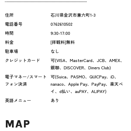
住所
石川県金沢市兼六町1-3
電話番号
0762610502
時間
9:30-17:00
料金
[拝観料]無料
駐車場
なし
クレジットカード
可(VISA、MasterCard、JCB、AMEX、
銀聯、DISCOVER、Diners Club)
電子マネー/スマート
可(Suica、PASMO、QUICPay、iD、
フォン決済
nanaco、Apple Pay、PayPay、楽天ペ
イ、d払い、auPAY、ALIPAY)
英語メニュー
あり
MAP