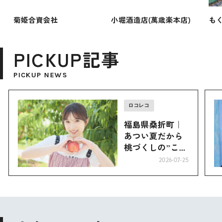
菊姫合資会社
小堀酒造店(萬歳楽本店)
もく
PICKUP記事
PICKUP NEWS
ロコレコ
福島県桑折町｜
あつい夏だから
桃づくしの”こお
り”へ
2026-07-25