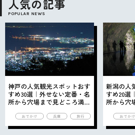
人気の記事
POPULAR NEWS
神戸の人気観光スポットおす
新潟の人
すめ30選｜外せない定番・名
すめ20
所から穴場まで見どころ満載
所から穴
の観光地を紹介
の観光地
おでかけ
兵庫
旅行
おでか