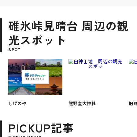
碓氷峠見晴台 周辺の観
光スポット
SPOT
しげのや
熊野皇大神社
旧
PICKUP記事