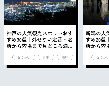
神戸の人気観光スポットおす
新潟の人
すめ30選｜外せない定番・名
すめ20
所から穴場まで見どころ満載
所から穴
の観光地を紹介
の観光地
おでかけ
兵庫
旅行
おでか