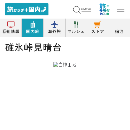
トップ
公園/緑地
碓氷峠見晴台
番組情報
国内旅
海外旅
マルシェ
ストア
宿泊
碓氷峠見晴台