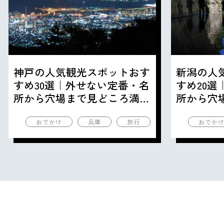
神戸の人気観光スポットおす
新潟の人
すめ30選｜外せない定番・名
すめ20
所から穴場まで見どころ満載
所から穴
の観光地を紹介
の観光地
おでかけ
兵庫
旅行
おでか