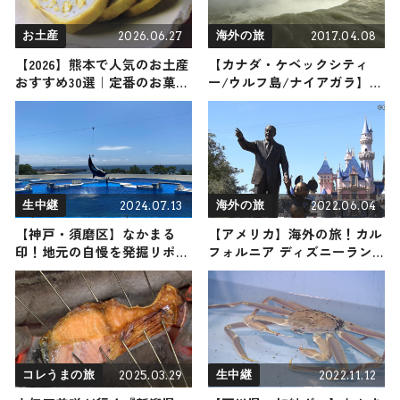
2026.06.27
2017.04.08
お土産
海外の旅
【2026】熊本で人気のお土産
【カナダ・ケベックシティ
おすすめ30選｜定番のお菓子
ー/ウルフ島/ナイアガラ】海
から熊本限定、女性向け、雑
外の旅！おすすめ観光スポッ
貨まで幅広く紹介
トやグルメをリポート
2024.07.13
2022.06.04
生中継
海外の旅
【神戸・須磨区】なかまる
【アメリカ】海外の旅！カル
印！地元の自慢を発掘リポー
フォルニア ディズニーラン
ト 2024年7月13日放送
ド
2025.03.29
2022.11.12
コレうまの旅
生中継