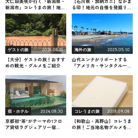
大仁田美咲が行く『新潟県・
【石川県・加納ガニ】なかま
新潟市』コレうまの旅！地元
る印！地元の自慢を発掘リポ
の人おすすめのご当地名物グ
ート
ルメ3選 2025年3月29日放送
2018.08.11
2025.05.10
ゲストの旅
海外の旅
【大分】ゲストの旅！おすす
山代エンナがリポートする
めの観光・グルメをご紹介
『アメリカ・サンタクルー
ズ』の旅！おすすめ観光スポ
ットやグルメを紹介 2025年5
月10日放送
2024.08.30
2018.09.08
宿・ホテル
コレうまの旅
京都初“茶”がテーマの1フロ
【和歌山・高野山】コレうま
ア貸切ラグジュアリー宿
の旅！ご当地名物グルメをお
「MOKU KYOTO」12月1日に
届け