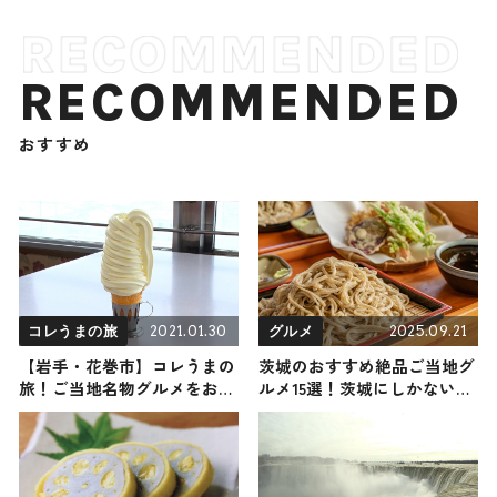
RECOMMENDED
おすすめ
2021.01.30
2025.09.21
コレうまの旅
グルメ
【岩手・花巻市】コレうまの
茨城のおすすめ絶品ご当地グ
旅！ご当地名物グルメをお届
ルメ15選！茨城にしかない名
け
物から人気の名店16選も紹介