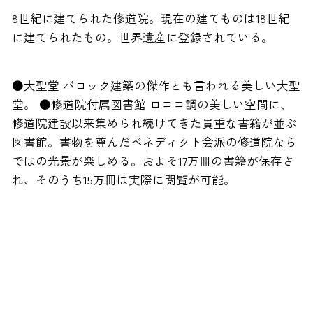
8世紀に建てられた修道院。現在の建てものは18世紀
に建てられたもの。世界遺産に登録されている。
●大聖堂 バロック建築の傑作とも言われる美しい大聖
堂。 ●修道院付属図書館 ロココ調の美しい空間に、
修道院建設以来集められ続けてきた貴重な書籍が並ぶ
図書館。書物を尊んだベネディクト会派の修道院なら
ではの光景が楽しめる。およそ17万冊の書籍が保存さ
れ、そのうち15万冊は実際に閲覧が可能。