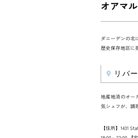
オアマル
ダニーデンの北
歴史保存地区に
リバース
地産地消のオー
気シェフが、調
【住所】1431 S
18:00～22: