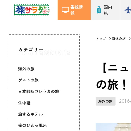
番組情
国内
報
旅
トップ
海外の旅
カテゴリー
【ニュ
海外の旅
の旅！
ゲストの旅
日本縦断コレうまの旅
2016
海外の旅
生中継
旅するホテル
俺のひとっ風呂