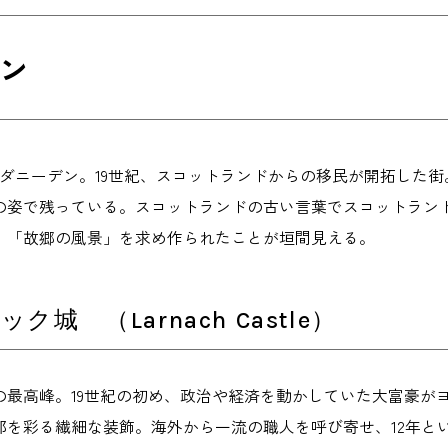
ン
、ダニーデン。19世紀、スコットランドからの移民が開拓した
の姿で残っている。スコットランドの古い言葉でスコットラン
、「故郷の風景」を求め作られたことが垣間見える。
ク城 （Larnach Castle）
の最高峰。19世紀の初め、政治や経済を動かしていた大富豪が
部を彩る繊細な装飾。海外から一流の職人を呼び寄せ、12年と