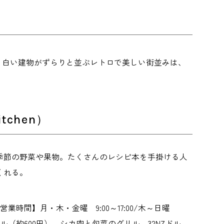
。白い建物がずらりと並ぶレトロで美しい街並みは、
tchen）
季節の野菜や果物。たくさんのレシピ本を手掛ける人
くれる。
ル） 【営業時間】月・木・金曜 9:00～17:00/木～日曜
Zドル（約600円）、シカ肉と旬菜のグリル 32NZドル