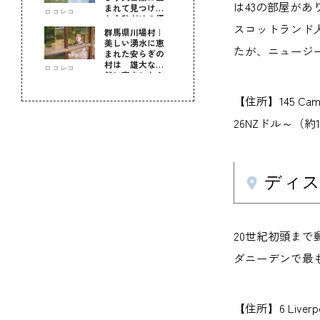
は43の部屋が
まれて見つけ
ロコレコ
た！私だけの優
スコットランド
しい自分時間
群馬県川場村｜
美しい湧水に恵
たが、ニュージ
まれた安らぎの
村は 雄大な自
ロコレコ
然に育まれた心
のふるさと
【住所】145 Ca
26NZドル～（約1
ディステ
20世紀初頭ま
ダニーデンで最
【住所】6 Live