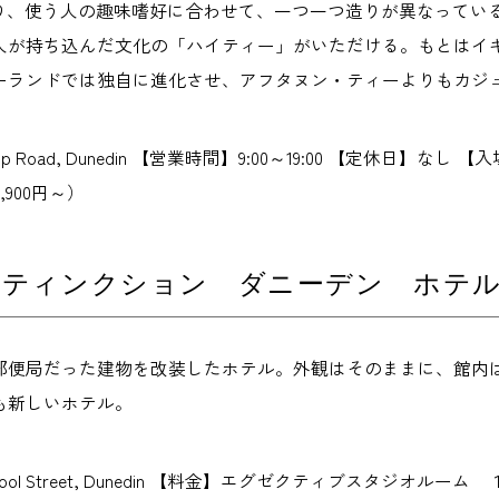
あり、使う人の趣味嗜好に合わせて、一つ一つ造りが異なってい
人が持ち込んだ文化の「ハイティー」がいただける。もとはイ
ーランドでは独自に進化させ、アフタヌン・ティーよりもカジ
mp Road, Dunedin 【営業時間】9:00～19:00 【定休日】
,900円～）
ィンクション ダニーデン ホテル (Distin
で郵便局だった建物を改装したホテル。外観はそのままに、館内
も新しいホテル。
rpool Street, Dunedin 【料金】エグゼクティブスタジオル