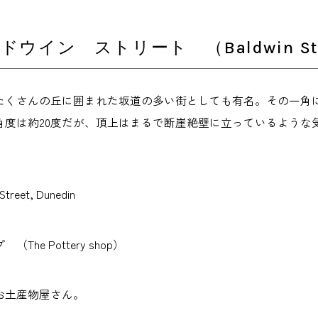
ドウイン ストリート （Baldwin Str
たくさんの丘に囲まれた坂道の多い街としても有名。その一角
角度は約20度だが、頂上はまるで断崖絶壁に立っているような
reet, Dunedin
he Pottery shop）
お土産物屋さん。