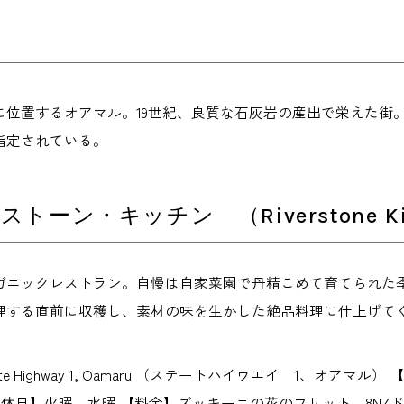
に位置するオアマル。19世紀、良質な石灰岩の産出で栄えた街
指定されている。
トーン・キッチン （Riverstone Ki
ガニックレストラン。自慢は自家菜園で丹精こめて育てられた
理する直前に収穫し、素材の味を生かした絶品料理に仕上げて
tate Highway 1, Oamaru （ステートハイウエイ 1、オアマ
00 【定休日】火曜、水曜 【料金】ズッキーニの花のフリット 8N