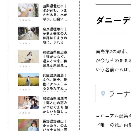
山梨県北杜市｜
水が育む、うま
さがある。水が
ダニーデ
呼ぶ、出会いが
ロコレコ
ある。
奈良県橿原市｜
歴史と美食の大
和路はじまりの
地に、ふれる
ロコレコ
南島第2の都市
和歌山県田辺市
｜道がつなぐ、
が今もそのまま
過去と未来。再
発見と新発見の
ロコレコ
いう名前からは
待つ街へ
兵庫県淡路島｜
文化、歴史、景
色にグルメ！ふ
るきをたずねて
ロコレコ
ラーナッ
新しきを知る旅
和歌山県湯浅町
｜海と山の恵み
がつむぐまち 懐
かしいと新しい
ロコレコ
コロニアル建築
に出会う旅
長野県野辺山｜
ド唯一の城。内
ゆったり、のん
びり大自然に囲