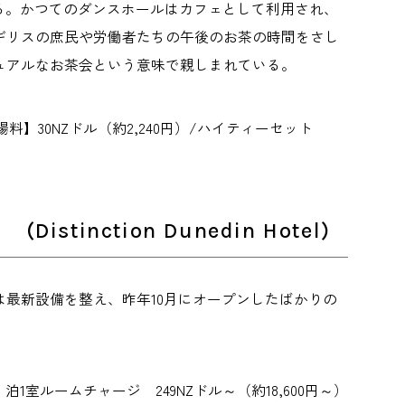
る。かつてのダンスホールはカフェとして利用され、
ギリスの庶民や労働者たちの午後のお茶の時間をさし
ュアルなお茶会という意味で親しまれている。
なし 【入場料】30NZドル（約2,240円）/ハイティーセット
ction Dunedin Hotel)
は最新設備を整え、昨年10月にオープンしたばかりの
ーム １泊1室ルームチャージ 249NZドル～（約18,600円～）