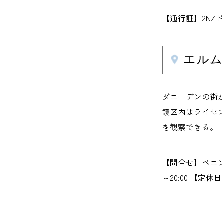
【通行証】2NZド
エルム・
ダニーデンの街
護区内はライセ
を観察できる。
【問合せ】ペニンシュラ
～20:00 【定