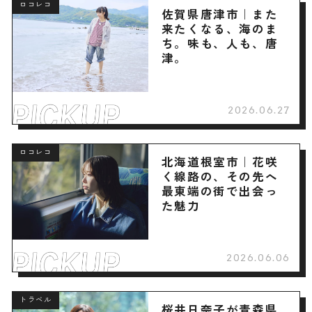
ロコレコ
佐賀県唐津市｜また
来たくなる、海のま
ち。味も、人も、唐
津。
2026.06.27
ロコレコ
北海道根室市｜花咲
く線路の、その先へ
最東端の街で出会っ
た魅力
2026.06.06
トラベル
桜井日奈子が青森県