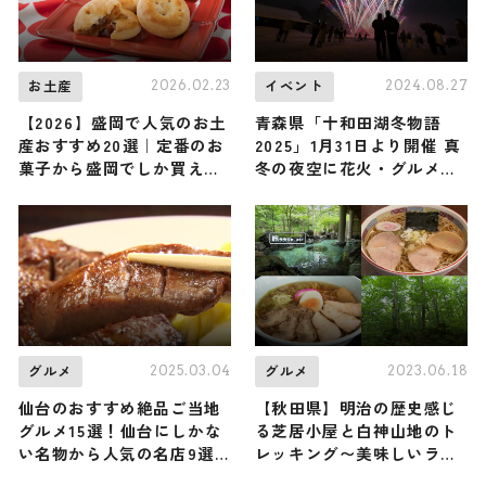
2026.02.23
2024.08.27
お土産
イベント
【2026】盛岡で人気のお土
青森県「十和田湖冬物語
産おすすめ20選｜定番のお
2025」1月31日より開催 真
菓子から盛岡でしか買えな
冬の夜空に花火・グルメな
いお土産まで幅広く紹介
ど堪能
2025.03.04
2023.06.18
グルメ
グルメ
仙台のおすすめ絶品ご当地
【秋田県】明治の歴史感じ
グルメ15選！仙台にしかな
る芝居小屋と白神山地のト
い名物から人気の名店9選
レッキング〜美味しいラー
も紹介
メン巡りとともに