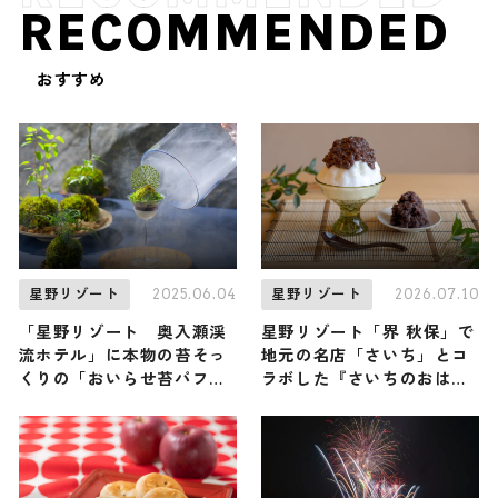
RECOMMENDED
おすすめ
2025.06.04
2026.07.10
星野リゾート
星野リゾート
「星野リゾート 奥入瀬渓
星野リゾート「界 秋保」で
流ホテル」に本物の苔そっ
地元の名店「さいち」とコ
くりの「おいらせ苔パフ
ラボした『さいちのおはぎ
ェ」が登場！
氷』が誕生！ ここでしか味
わえない夏の贅沢かき氷 /
宮城県仙台市