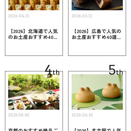
2026.04.21
2026.03.12
【2026】北海道で人気
【2026】広島で人気の
のお土産おすすめ40選
お土産おすすめ40選｜
｜定番のお菓子・スイ
定番のお菓子からおし
ーツから北海道でしか
ゃれなお土産・ばらま
買えない限定品、女性
き用、女性向けまで幅
向けまで幅広く紹介
広く紹介
4
5
th
th
2025.08.30
2026.06.10
京都のおすすめ絶品ご
【2026】名古屋で人気