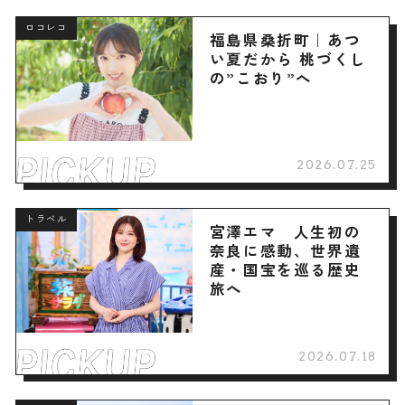
ロコレコ
福島県桑折町｜あつ
い夏だから 桃づくし
の”こおり”へ
2026.07.25
トラベル
宮澤エマ 人生初の
奈良に感動、世界遺
産・国宝を巡る歴史
旅へ
2026.07.18