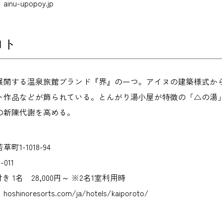
u-upopoy.jp
ロト
展開する温泉旅館ブランド『界』の一つ。アイヌの建築様式か
ト作品などが飾られている。とんがり湯小屋が特徴の「△の湯
の新陳代謝を高める。
1-1018-94
011
 1名 28,000円～ ※2名1室利用時
noresorts.com/ja/hotels/kaiporoto/