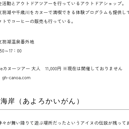
全活動とアウトドアツアーを行っているアウトドアショップ。
支笏湖や千歳川をカヌーで満喫できる体験プログラムも提供し
ウトでコーヒーの販売も行っている。
支笏湖温泉番外地
0～17：00
afeカヌーツアー 大人 11,000円 ※現在は開催しておりません
-canoa.com
ロ海岸（あよろかいがん）
神々が舞い降りて遊ぶ場所だったというアイヌの伝説が残って