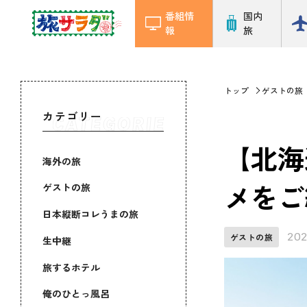
番組情
国内
報
旅
トップ
ゲストの旅
カテゴリー
【北海
海外の旅
メをご紹
ゲストの旅
日本縦断コレうまの旅
202
ゲストの旅
生中継
旅するホテル
俺のひとっ風呂