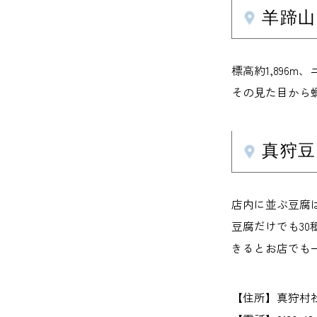
羊蹄
標高約1,896
その見た目から
真狩豆
店内に並ぶ豆腐
豆腐だけでも30
きるとお店でも
【住所】真狩村社2