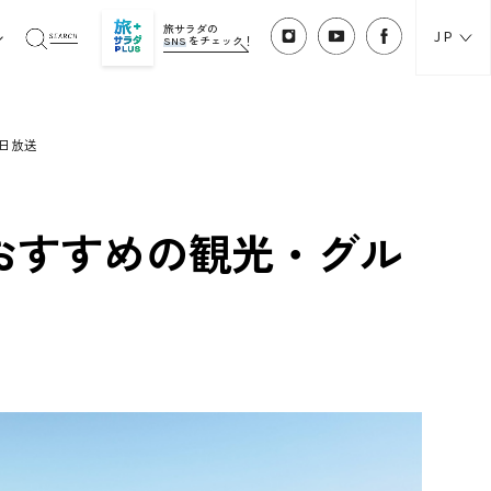
旅サラダの
JP
SNS
をチェック！
7日放送
おすすめの観光・グル