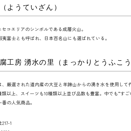
山（ようていざん）
m、ニセコエリアのシンボルである成層火山。
蝦夷富士とも呼ばれ、日本百名山にも選ばれている。
腐工房 湧水の里（まっかりとうふこ
は、厳選された道内産の大豆と羊蹄山からの湧き水を使用して
種類以上、スイーツも10種類以上並び品数も豊富。中でも“す
一番の人気商品。
17-1