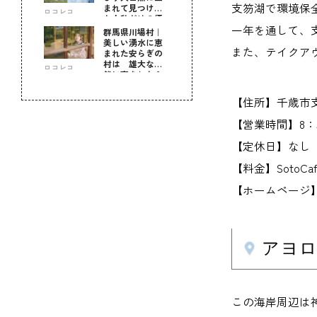
支笏湖で環境保
まれて見つけ
ロコレコ
た！私だけの優
一年を通して、
しい自分時間
群馬県川場村｜
美しい湧水に恵
また、テイクア
まれた安らぎの
村は 雄大な自
ロコレコ
然に育まれた心
のふるさと
【住所】千歳市
【営業時間】8：5
【定休日】なし
【料金】SotoC
【ホームページ】gh
アヨ
この海岸周辺は