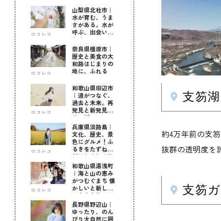
山梨県北杜市｜
水が育む、うま
さがある。水が
呼ぶ、出会いが
ロコレコ
ある。
奈良県橿原市｜
歴史と美食の大
和路はじまりの
地に、ふれる
ロコレコ
和歌山県田辺市
支笏
｜道がつなぐ、
過去と未来。再
発見と新発見の
ロコレコ
待つ街へ
兵庫県淡路島｜
約4万年前の支
文化、歴史、景
色にグルメ！ふ
抜群の透明度を
るきをたずねて
ロコレコ
新しきを知る旅
和歌山県湯浅町
｜海と山の恵み
がつむぐまち 懐
支笏ガ
かしいと新しい
ロコレコ
に出会う旅
長野県野辺山｜
ゆったり、のん
びり大自然に囲