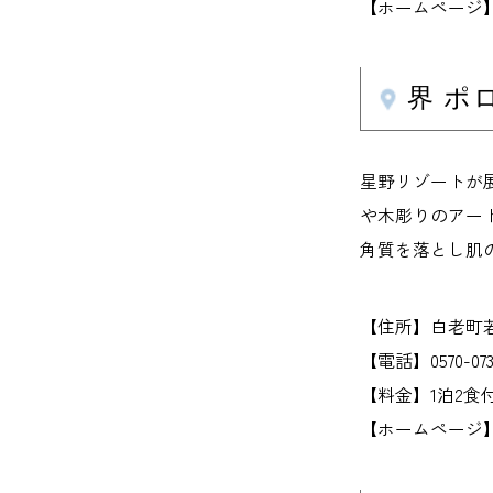
【ホームページ】ain
界 ポ
星野リゾートが
や木彫りのアー
角質を落とし肌
【住所】白老町若草町
【電話】0570-073-
【料金】1泊2食付き
【ホームページ】hoshi