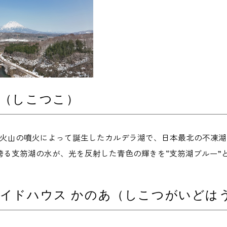
湖（しこつこ）
笏火山の噴火によって誕生したカルデラ湖で、日本最北の不凍湖
誇る支笏湖の水が、光を反射した青色の輝きを“支笏湖ブルー”
イドハウス かのあ（しこつがいどはう