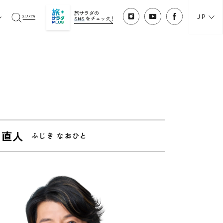
旅サラダの
JP
SNS
をチェック！
 直人
ふじき なおひと