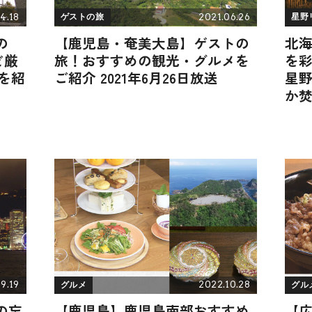
4.18
2021.06.26
ゲストの旅
星野
の
【鹿児島・奄美大島】ゲストの
北
ど厳
旅！おすすめの観光・グルメを
を彩
を紹
ご紹介 2021年6月26日放送
星
か焚
9.19
2022.10.28
グルメ
グル
の忘
【鹿児島】鹿児島南部おすすめ
【