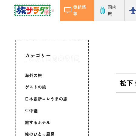
番組情
国内
報
旅
カテゴリー
海外の旅
松下
ゲストの旅
日本縦断コレうまの旅
生中継
旅するホテル
俺のひとっ風呂