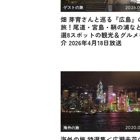
2026.0
ゲストの旅
畑 芽育さんと巡る『広島』
旅！尾道・宮島・鞆の浦な
選8スポットの観光＆グルメ
介 2026年4月18日放送
2020.0
海外の旅
海外の旅 特選集＜広瀬未花