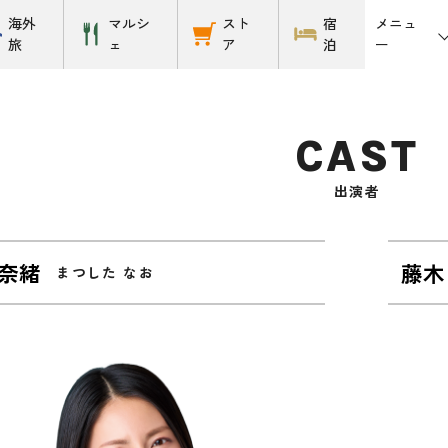
メニュ
海外
マルシ
スト
宿
ー
旅
ェ
ア
泊
CAST
出演者
 奈緒
藤木
まつした なお