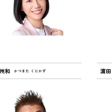
 州和
濵田
かつまた くにかず