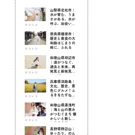
山梨県北杜市｜
水が育む、うま
さがある。水が
呼ぶ、出会いが
ロコレコ
ある。
奈良県橿原市｜
歴史と美食の大
和路はじまりの
地に、ふれる
ロコレコ
和歌山県田辺市
｜道がつなぐ、
過去と未来。再
発見と新発見の
ロコレコ
待つ街へ
兵庫県淡路島｜
文化、歴史、景
色にグルメ！ふ
るきをたずねて
ロコレコ
新しきを知る旅
和歌山県湯浅町
｜海と山の恵み
がつむぐまち 懐
かしいと新しい
ロコレコ
に出会う旅
長野県野辺山｜
ゆったり、のん