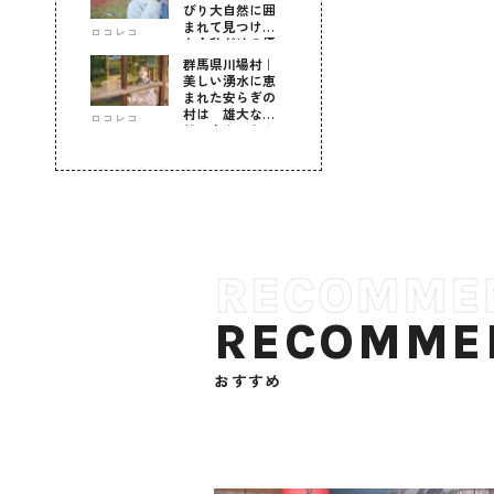
びり大自然に囲
まれて見つけ
ロコレコ
た！私だけの優
しい自分時間
群馬県川場村｜
美しい湧水に恵
まれた安らぎの
村は 雄大な自
ロコレコ
然に育まれた心
のふるさと
RECOMME
おすすめ