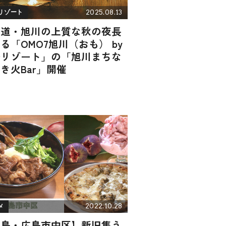
2025.08.13
リゾート
海道・旭川の上質な秋の夜長
る「OMO7旭川（おも） by
野リゾート」の「旭川まちな
き火Bar」開催
2022.10.28
メ
広島・広島市中区】新旧集う