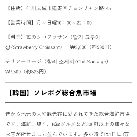
【住所】仁川広域市延寿区チョンリャン路145
【営業時間】月～日曜10：00～22：00
【料金】苺のクロワッサン（딸기 크루아
상/Strawberry Croissant） ₩9,000（約990円）
チリソーセージ（칠리 소세지/Chili Sausage）
₩7,500（約825円）
【韓国】ソレポグ総合魚市場
昔から地元の人や観光客に愛されてきた総合海鮮市場
です。海鮮、塩辛、B級グルメなど300軒以上の様々な
お店が所せましと並んでいます。多い時では1日に3万