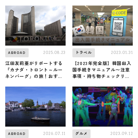
の旅！おすすめ観光スポッ
トやグルメを紹介 2026年6
月13日放送
2025.08.23
2023.01.31
ABROAD
トラベル
江田友莉亜がリポートする
【2023年完全版】韓国出入
『カナダ・トロント～ルー
国手続きマニュアル〜注意
ネンバーグ」の旅！おすす
事項・持ち物チェックリス
め観光スポットやグルメを
トetc〜
紹介 2025年8月23日放送
2026.07.11
2023.09.12
ABROAD
グルメ