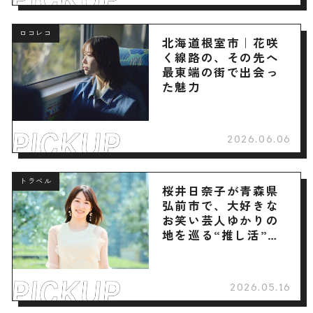
ロコレコ
北海道根室市｜花咲
く線路の、その先へ
最東端の街で出会っ
た魅力
2026.06.06
トラベル
桜井日奈子が青森県
弘前市で、大好きな
お笑い芸人ゆかりの
地を巡る“推し活”旅
へ
2026.05.16