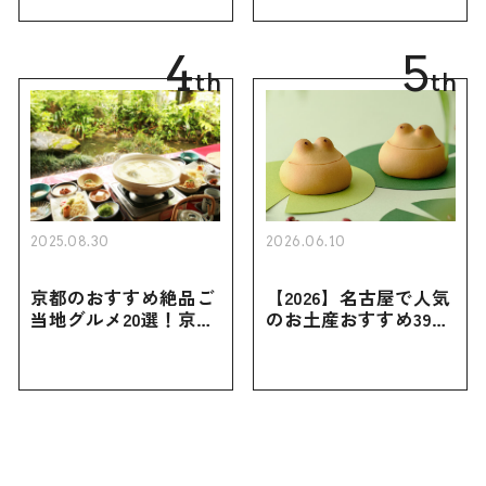
買えない限定品、女性
き用、女性向けまで幅
向けまで幅広く紹介
広く紹介
4
5
th
th
2025.08.30
2026.06.10
京都のおすすめ絶品ご
【2026】名古屋で人気
当地グルメ20選！京都
のお土産おすすめ39選
にしかない名物から人
｜定番のお菓子から名
気の名店17選も紹介
古屋限定・おしゃれな
お土産・ばらまき用ま
で幅広く紹介