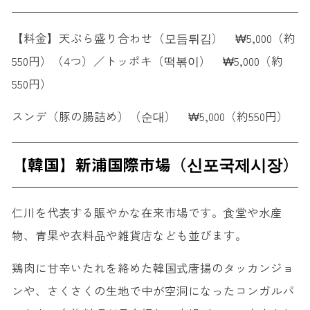
【料金】天ぷら盛り合わせ（모듬튀김） ₩5,000（約
550円）（4つ）／トッポキ（떡볶이） ₩5,000（約
550円）
スンデ（豚の腸詰め）（순대） ₩5,000（約550円）
【韓国】新浦国際市場（신포국제시장）
仁川を代表する賑やかな在来市場です。食堂や水産
物、青果や衣料品や雑貨店なども並びます。
鶏肉に甘辛いたれを絡めた韓国式唐揚のタッカンジョ
ンや、さくさくの生地で中が空洞になったコンガルパ