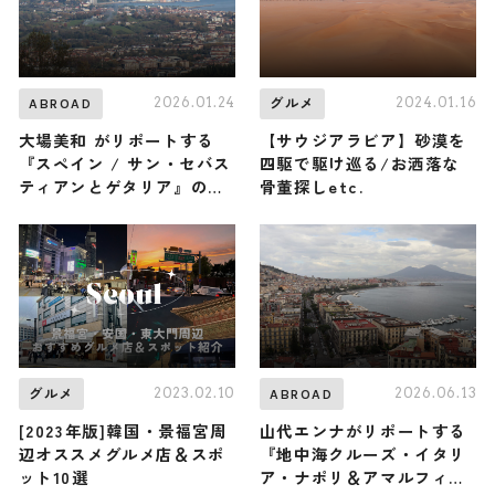
2026.01.24
2024.01.16
ABROAD
グルメ
大場美和 がリポートする
【サウジアラビア】砂漠を
『スペイン / サン・セバス
四駆で駆け巡る/お洒落な
ティアンとゲタリア』の
骨董探しetc.
旅！おすすめ観光スポット
やグルメを紹介 2026年1月
24日放送
2023.02.10
2026.06.13
グルメ
ABROAD
[2023年版]韓国・景福宮周
山代エンナがリポートする
辺オススメグルメ店＆スポ
『地中海クルーズ・イタリ
ット10選
ア・ナポリ＆アマルフィ』