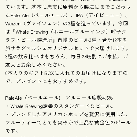
ています。基本に忠実に原料から製法にまでこだわっ
たPale Ale（ペールエール）、IPA（アイピーエー）、
Weizen（ヴァイツェン）の3種を造っています。今回
は『Whale Brewing（ホエールブルーイング）呼子ク
ラフトビール醸造所』自慢のビール3種・合計12本を
旅サラダマルシェオリジナルセットでお届けします。
3種の飲み比べはもちろん、毎日の晩酌にご家族、ご
友人とお楽しみください。
6本入りのギフトBOXに入れてのお届けになりますの
で、プレゼントにもおすすめです。
PaleAle（ペールエール) アルコール度数4.5%
・Whale Brewing定番のスタンダードなビール。
・ブレンドしたアメリカンホップを贅沢に使用した、
フルーティーでとても爽やかで上品な黄金色のビール
です。