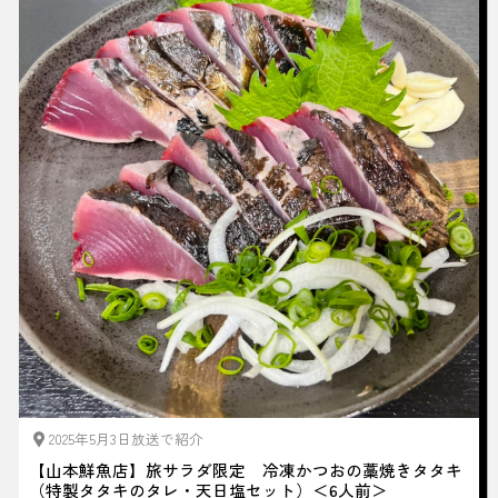
2025年5月3日放送で紹介
【山本鮮魚店】旅サラダ限定 冷凍かつおの藁焼きタタキ
（特製タタキのタレ・天日塩セット）＜6人前＞