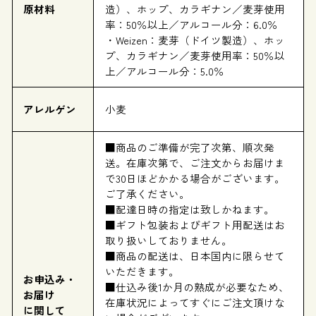
原材料
造）、ホップ、カラギナン／麦芽使用
率：50％以上／アルコール分：6.0％
・Weizen：麦芽（ドイツ製造）、ホッ
プ、カラギナン／麦芽使用率：50％以
上／アルコール分：5.0％
アレルゲン
小麦
■商品のご準備が完了次第、順次発
送。在庫次第で、ご注文からお届けま
で30日ほどかかる場合がございます。
ご了承ください。
■配達日時の指定は致しかねます。
■ギフト包装およびギフト用配送はお
取り扱いしておりません。
■商品の配送は、日本国内に限らせて
いただきます。
お申込み・
■仕込み後1か月の熟成が必要なため、
お届け
在庫状況によってすぐにご注文頂けな
に関して