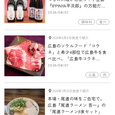
『IPPINYA平次郎』の万能だし
「しじみの恵み」＆「かき出
2026/08/07
汁」
調味料
香川
2026年8月8日放送で紹介
広島のソウルフード「コウ
ネ」と希少4部位で広島牛を食
べ比べ。「広島牛コウネ
（500g）・和牛ショコラ-
2026/08/07
Hiroshima Beef-セット」
広島
肉
2026年7月25日放送で紹介
本場・尾道の味をご自宅で。
広島『尾道ラーメン 吾一』の
「尾道ラーメン8食セット」