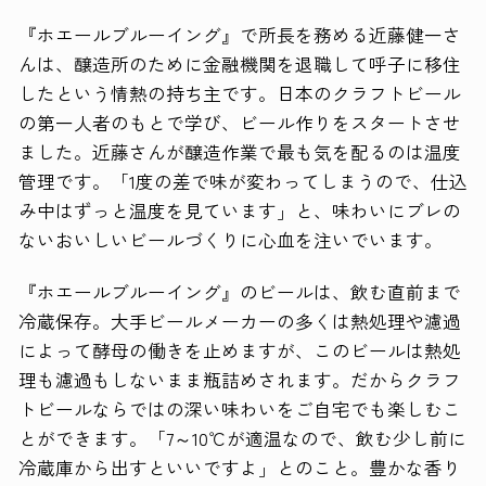
『ホエールブルーイング』で所長を務める近藤健一さ
んは、醸造所のために金融機関を退職して呼子に移住
したという情熱の持ち主です。日本のクラフトビール
の第一人者のもとで学び、ビール作りをスタートさせ
ました。近藤さんが醸造作業で最も気を配るのは温度
管理です。「1度の差で味が変わってしまうので、仕込
み中はずっと温度を見ています」と、味わいにブレの
ないおいしいビールづくりに心血を注いでいます。
『ホエールブルーイング』のビールは、飲む直前まで
冷蔵保存。大手ビールメーカーの多くは熱処理や濾過
によって酵母の働きを止めますが、このビールは熱処
理も濾過もしないまま瓶詰めされます。だからクラフ
トビールならではの深い味わいをご自宅でも楽しむこ
とができます。「7～10℃が適温なので、飲む少し前に
冷蔵庫から出すといいですよ」とのこと。豊かな香り