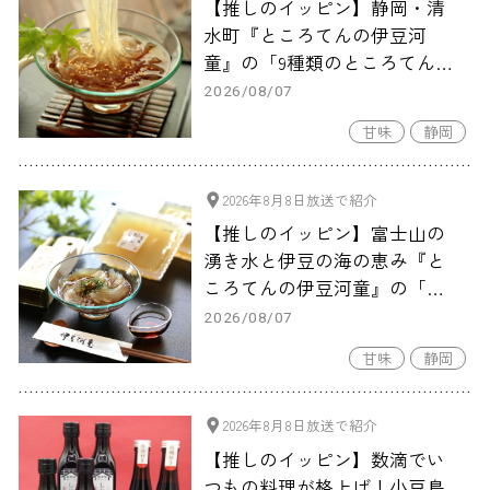
【推しのイッピン】静岡・清
水町『ところてんの伊豆河
童』の「9種類のところてん・
3種類のあんみつ 旅サラダマル
2026/08/07
シェオリジナルセット」
甘味
静岡
2026年8月8日放送で紹介
【推しのイッピン】富士山の
湧き水と伊豆の海の恵み『と
ころてんの伊豆河童』の「と
ころてん・フルーツあんみつ
2026/08/07
旅サラダマルシェオリジナル
甘味
静岡
木製てん突きセット」全15食
入り
2026年8月8日放送で紹介
【推しのイッピン】数滴でい
つもの料理が格上げ！小豆島