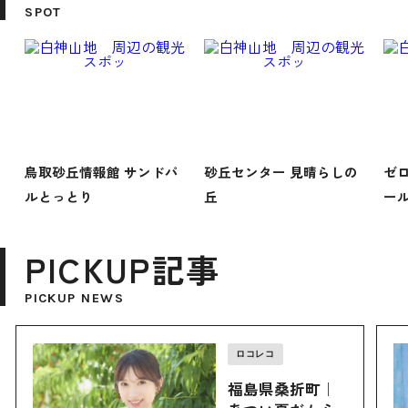
SPOT
鳥取砂丘情報館 サンドパ
砂丘センター 見晴らしの
ゼ
ルとっとり
丘
ー
PICKUP記事
PICKUP NEWS
ロコレコ
福島県桑折町｜