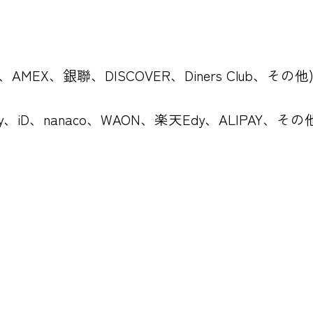
CB、AMEX、銀聯、DISCOVER、Diners Club、その他
ay、iD、nanaco、WAON、楽天Edy、ALIPAY、その