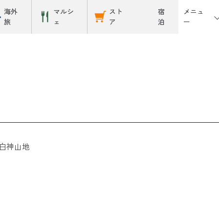
メニュ
海外
マルシ
スト
宿
ー
旅
ェ
ア
泊