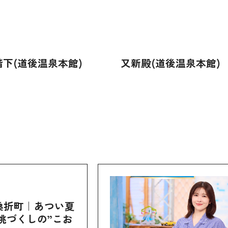
下(道後温泉本館)
又新殿(道後温泉本館)
桑折町｜あつい夏
桃づくしの”こお