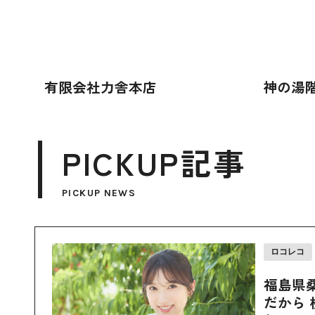
有限会社力舎本店
神の湯階
PICKUP記事
PICKUP NEWS
ロコレコ
福島県
だから 