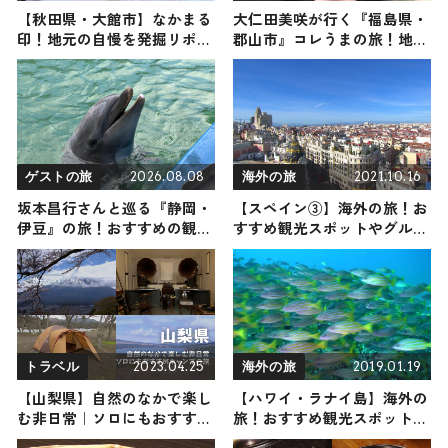
【秋田県・大館市】なかまる
大仁田美咲が行く『福島県・
印！地元の自慢を発掘リポー
郡山市』コレうまの旅！地元
ト
の人おすすめのご当地名物グ
ルメ4選 2025年11月15日放送
2026.08.08
2021.10.16
ゲストの旅
海外の旅
坂本昌行さんと巡る『静岡・
【スペイン③】海外の旅！お
伊豆』の旅！おすすめの観
すすめ観光スポットやグルメ
光・グルメをご紹介 2026年8
をリポート
月8日放送
2023.04.25
2019.01.19
トラベル
海外の旅
【山梨県】自然のなかで楽し
【ハワイ・ラナイ島】海外の
む非日常｜ソロにもおすすめ
旅！おすすめ観光スポットや
キャンプの旅
グルメをリポート