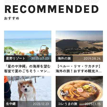
RECOMMENDED
おすすめ
2025.07.03
2019.08.24
星野リゾート
海外の旅
「星のや沖縄」の海岸を望む
【ペルー・リマ・ワカチナ】
客室で夏のごちそう・マンゴ
海外の旅！おすすめ観光スポ
ーが主役の「みーくふぁやー
ットやグルメをリポート
果実朝食」を堪能
2023.12.23
2025.11.15
生中継
コレうまの旅