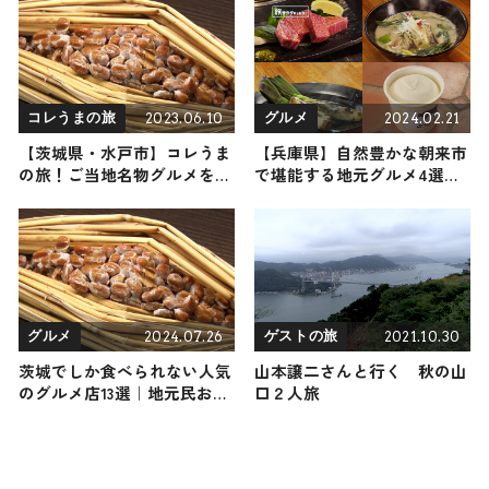
2023.06.10
2024.02.21
コレうまの旅
グルメ
【茨城県・水戸市】コレうま
【兵庫県】自然豊かな朝来市
の旅！ご当地名物グルメをお
で堪能する地元グルメ4選〜
届け
幻のねぎでねぎの概念が覆
る！？〜
2024.07.26
2021.10.30
グルメ
ゲストの旅
茨城でしか食べられない人気
山本譲二さんと行く 秋の山
のグルメ店13選｜地元民おす
口２人旅
すめのご当地名物や知る人ぞ
知るお店など