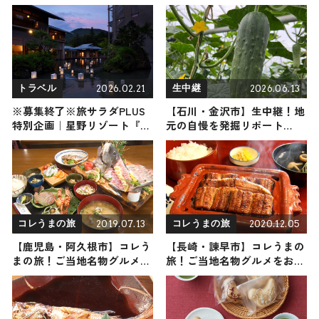
子からかわいいお土産・ばら
開業 快適な東京ディズニー
まき用まで幅広く紹介
リゾートへの旅サポート
2026.02.21
2026.06.13
トラベル
生中継
※募集終了※旅サラダPLUS
【石川・金沢市】生中継！地
特別企画｜星野リゾート『界
元の自慢を発掘リポート
津軽』ペア宿泊券(夕朝食付)
2026年6月13日放送
プレゼント！
2019.07.13
2020.12.05
コレうまの旅
コレうまの旅
【鹿児島・阿久根市】コレう
【長崎・諫早市】コレうまの
まの旅！ご当地名物グルメを
旅！ご当地名物グルメをお届
お届け
け