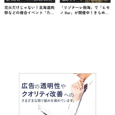
花火だけじゃない！北海道肉
「リゾナーレ熱海」で「ヒモ
祭などの複合イベント「たき
ノ Bar」が開催中！きらめく
の花火2026」が6月20日開
熱海の夜景とともに干物×カ
催！眺めて作って食べて楽し
クテルのペアリングを楽しむ
む一日 / 札幌・滝野すずらん
丘陵公園