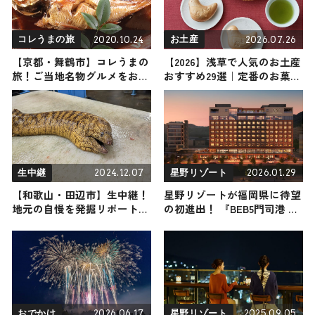
2020.10.24
2026.07.26
コレうまの旅
お土産
【京都・舞鶴市】コレうまの
【2026】浅草で人気のお土産
旅！ご当地名物グルメをお届
おすすめ29選｜定番のお菓子
け
から浅草限定、女性向け、雑
貨まで幅広く紹介
2024.12.07
2026.01.29
生中継
星野リゾート
【和歌山・田辺市】生中継！
星野リゾートが福岡県に待望
地元の自慢を発掘リポート
の初進出！ 『BEB5門司港 by
2024年12月7日放送
星野リゾート』が2026年7月
24日にグランドオープン ♪
2026.06.17
2025.09.05
おでかけ
星野リゾート