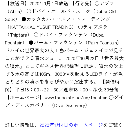
【放送日】2020年1月4日放送 【行き先】○アブラ
（Abra） ○ドバイ・オールド・スーク（Dubai Old
Souk） ●カッタカル・ユスフ・トレーディング
（KATTAKKAL YUSUF TRADING） ○ティプタラ
（Thiptara） ○ドバイ・ファウンテン（Dubai
Fountain） ●パーム・ファウンテン（Palm Fountain）
ドバイの世界最大の人工島パーム・ジュメイラで見る
ことができる噴水ショー。 2020年10月22日「世界最大
の噴水」としてギネス世界記録™に認定。噴水の吹上
げる水の高さは105m、3000個を超えるLEDライトが色
とりどりの噴水をきらびやかに演出する。 【開催時
間】平日18：00～22：30／週末18：00～深夜 30分毎
【ホームページ】www.thepointe.ae/en/fountain ○ダイ
ブ・ディスカバリー（Dive Discovery）
詳しい情報は、
2020年1月4日のホームページ
をご覧く