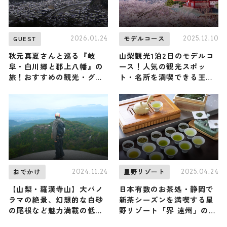
2026.01.24
2025.12.10
GUEST
モデルコース
秋元真夏さんと巡る『岐
山梨観光1泊2日のモデルコ
阜・白川郷と郡上八幡』の
ース！人気の観光スポッ
旅！おすすめの観光・グル
ト・名所を満喫できる王道
メをご紹介 2026年1月24日
の旅程を紹介
放送
2024.11.24
2025.04.24
おでかけ
星野リゾート
【山梨・羅漢寺山】大パノ
日本有数のお茶処・静岡で
ラマの絶景、幻想的な白砂
新茶シーズンを満喫する星
の尾根など魅力満載の低山
野リゾート「界 遠州」の
に、俳優の濱 正悟さんが登
「静岡 みるめ茶滞在」