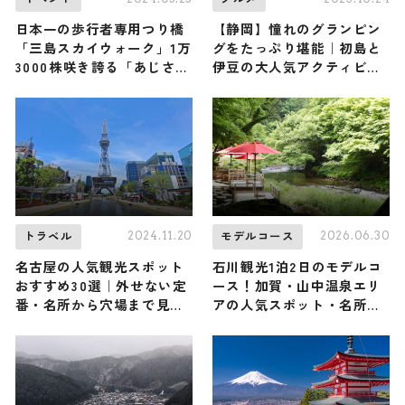
日本一の歩行者専用つり橋
【静岡】憧れのグランピン
「三島スカイウォーク」1万
グをたっぷり堪能｜初島と
3000株咲き誇る「あじさい
伊豆の大人気アクティビテ
祭」開催
ィとグルメスポット
2024.11.20
2026.06.30
トラベル
モデルコース
名古屋の人気観光スポット
石川観光1泊2日のモデルコ
おすすめ30選｜外せない定
ース！加賀・山中温泉エリ
番・名所から穴場まで見ど
アの人気スポット・名所を
ころ満載の観光地を紹介
満喫できる王道の旅程を紹
介