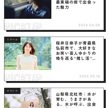
最東端の街で出会っ
た魅力
2026.06.06
トラベル
桜井日奈子が青森県
弘前市で、大好きな
お笑い芸人ゆかりの
地を巡る“推し活”旅
へ
2026.05.16
ロコレコ
山梨県北杜市｜水が
育む、うまさがあ
る。水が呼ぶ、出会