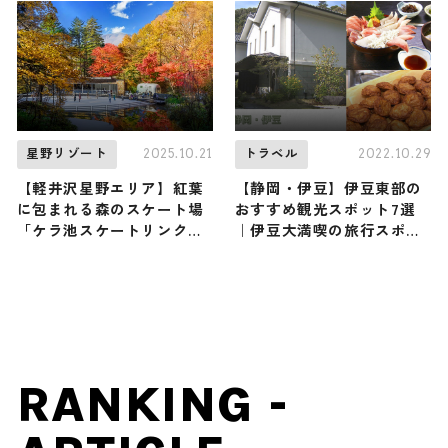
頂（登山で頂きメシ！コラ
ボ企画）
2025.10.21
2022.10.29
星野リゾート
トラベル
【軽井沢星野エリア】紅葉
【静岡・伊豆】伊豆東部の
に包まれる森のスケート場
おすすめ観光スポット7選
「ケラ池スケートリンク」
｜伊豆大満喫の旅行スポッ
がオープン！ 期間限定のラ
トをご紹介
イトアップと紅葉ラテアー
トも登場します
RANKING -