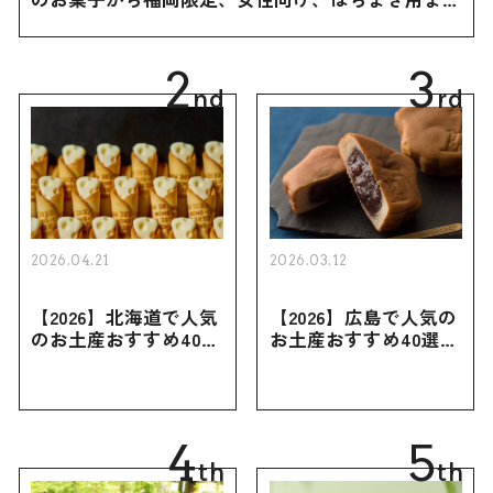
幅広く紹介
2
3
nd
rd
2026.04.21
2026.03.12
【2026】北海道で人気
【2026】広島で人気の
のお土産おすすめ40選
お土産おすすめ40選｜
｜定番のお菓子・スイ
定番のお菓子からおし
ーツから北海道でしか
ゃれなお土産・ばらま
買えない限定品、女性
き用、女性向けまで幅
向けまで幅広く紹介
広く紹介
4
5
th
th