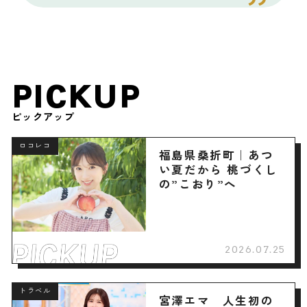
PICKUP
ピックアップ
ロコレコ
福島県桑折町｜あつ
い夏だから 桃づくし
の”こおり”へ
2026.07.25
トラベル
宮澤エマ 人生初の