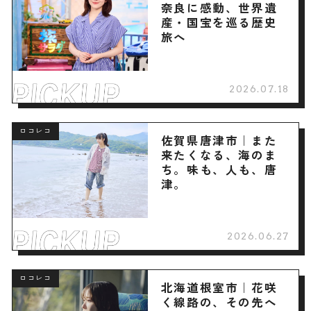
奈良に感動、世界遺
産・国宝を巡る歴史
旅へ
2026.07.18
ロコレコ
佐賀県唐津市｜また
来たくなる、海のま
ち。味も、人も、唐
津。
2026.06.27
ロコレコ
北海道根室市｜花咲
く線路の、その先へ