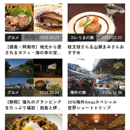
2022.10.27
2021.02.20
グルメ
コレうまの旅
【徳島・阿南市】地元から愛
桂文枝さん＆山瀬まみさんお
されるカフェ・海の幸の宝庫
すすめ
「椿泊」をご紹介
2023.10.24
2016.12.24
グルメ
海外の旅
【静岡】憧れのグランピング
2016海外Xmasスペシャル
をたっぷり堪能｜初島と伊豆
世界ショートトリップ
の大人気アクティビティとグ
ルメスポット