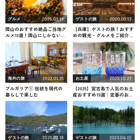
2025.03.19
2020.10.17
グルメ
ゲストの旅
岡山のおすすめ絶品ご当地グ
【兵庫】ゲストの旅！おすす
ルメ13選！岡山にしかない名
めの観光・グルメをご紹介
物から人気の名店8選も紹介
2020年10月17日放送
2022.01.15
2025.10.27
海外の旅
お土産
ブルガリア① 伝統を現代の
【2025】宮古島で人気のお土
暮らしで楽しむ
産おすすめ19選｜定番のお菓
子からおしゃれなお土産・ば
らまき用まで幅広く紹介
2023.02.18
2023.06.10
ゲストの旅
ゲストの旅