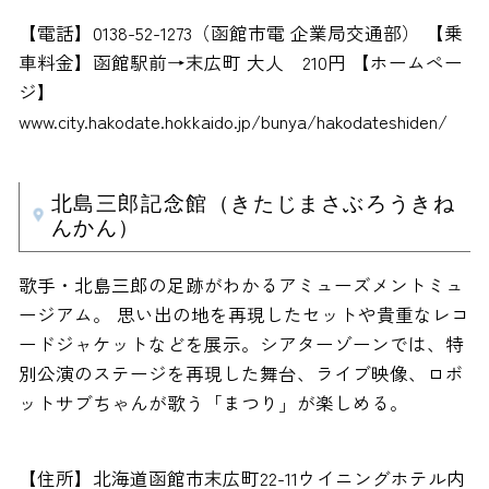
【電話】0138-52-1273（函館市電 企業局交通部） 【乗
車料金】函館駅前→末広町 大人 210円 【ホームペー
ジ】
www.city.hakodate.hokkaido.jp/bunya/hakodateshiden/
北島三郎記念館（きたじまさぶろうきね
んかん）
歌手・北島三郎の足跡がわかるアミューズメントミュ
ージアム。 思い出の地を再現したセットや貴重なレコ
ードジャケットなどを展示。シアターゾーンでは、特
別公演のステージを再現した舞台、ライブ映像、ロボ
ットサブちゃんが歌う「まつり」が楽しめる。
【住所】北海道函館市末広町22-11ウイニングホテル内