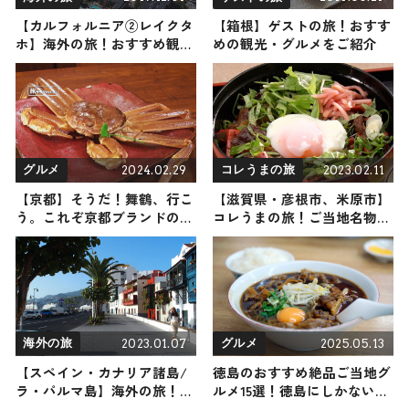
【カルフォルニア②レイクタ
【箱根】ゲストの旅！おすす
ホ】海外の旅！おすすめ観光
めの観光・グルメをご紹介
スポットやグルメをリポート
2024.02.29
2023.02.11
グルメ
コレうまの旅
【京都】そうだ！舞鶴、行こ
【滋賀県・彦根市、米原市】
う。これぞ京都ブランドのズ
コレうまの旅！ご当地名物グ
ワイガニ
ルメをお届け
2023.01.07
2025.05.13
海外の旅
グルメ
【スペイン・カナリア諸島/
徳島のおすすめ絶品ご当地グ
ラ・パルマ島】海外の旅！お
ルメ15選！徳島にしかない名
すすめ観光スポットやグルメ
物から人気の名店9選も紹介