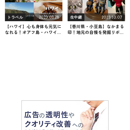
2023.03.28
2023.10.07
トラベル
生中継
【ハワイ】心も身体も元気に
【香川県・小豆島】なかまる
なれる！オアフ島・ハワイ
印！地元の自慢を発掘リポー
島・モロカイ島をよくばり満
ト
喫旅