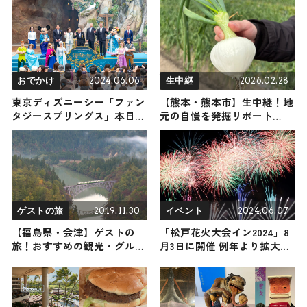
をリポート
2024.06.06
2026.02.28
おでかけ
生中継
東京ディズニーシー「ファン
【熊本・熊本市】生中継！地
タジースプリングス」本日オ
元の自慢を発掘リポート
ープン セレモニーにミッキ
2026年2月28日放送
ー＆ミニーら登場で華やかな
幕開け
2019.11.30
2024.06.07
ゲストの旅
イベント
【福島県・会津】ゲストの
「松戸花火大会イン2024」8
旅！おすすめの観光・グルメ
月3日に開催 例年より拡大し
をご紹介
15,000発打ち上げ