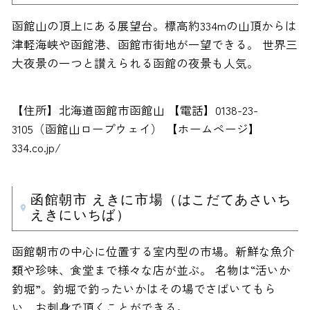
函館山の頂上にある展望台。標高約334mの山頂からは
津軽海峡や函館港、函館市街地が一望できる。 世界三
大夜景の一つと讃えられる函館の夜景も人気。
【住所】北海道函館市函館山 【電話】0138-23-
3105（函館山ロープウェイ） 【ホームページ】
334.co.jp/
函館朝市 えきに市場（はこだてあさいち
えきにいちば）
函館朝市の中心に位置する室内型の市場。新鮮な魚介
類や珍味、食堂まで様々な店が並ぶ。 名物は“活いか
釣堀”。釣堀で釣ったいかはその場でさばいてもら
い、お刺身で頂くことができる。