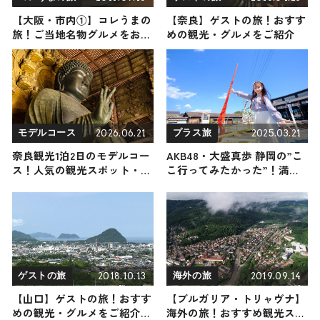
【大阪・市内①】コレうまの
【奈良】ゲストの旅！おすす
旅！ご当地名物グルメをお届
めの観光・グルメをご紹介
け
2026.06.21
2025.03.21
モデルコース
プラス旅
奈良観光1泊2日のモデルコー
AKB48・大盛真歩 静岡の”こ
ス！人気の観光スポット・名
こ行ってみたかった”！満喫
所を満喫できる王道の旅程を
旅
紹介
2018.10.13
2019.09.14
ゲストの旅
海外の旅
【山口】ゲストの旅！おすす
【ブルガリア・トリャヴナ】
めの観光・グルメをご紹介
海外の旅！おすすめ観光スポ