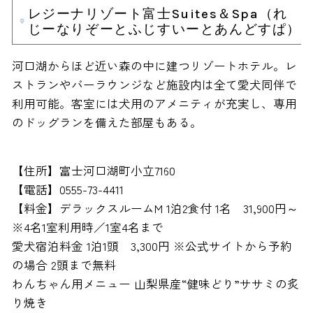
レジーナリゾート富士Suites＆Spa（れ
じーなりぞーとふじすいーとあんどすぱ）
河口湖からほど近い森の中に建つリゾートホテル。レ
ストランやバーラウンジなど施設内は全て愛犬同伴で
利用可能。客室には犬用のアメニティが充実し、専用
のドッグランを備えた部屋もある。
【住所】富士河口湖町小立7160
【電話】0555-73-4411
【料金】デラックスルームM 1泊2食付 1名 31,900円～
※4名1室利用時／1室4名まで
愛犬宿泊料金 1泊1頭 3,300円 ※公式サイトから予約
の場合 2頭まで無料
わんちゃん用メニュー 山梨県産“健味どり”ササミの炙
り焼き