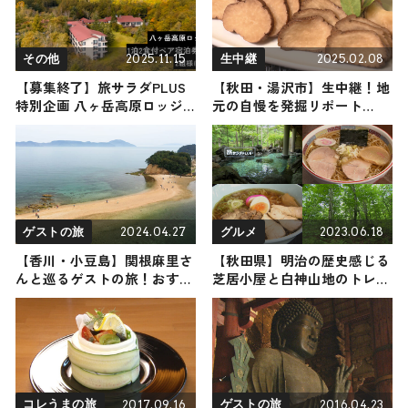
2025.11.15
2025.02.08
その他
生中継
【募集終了】旅サラダPLUS
【秋田・湯沢市】生中継！地
特別企画 八ヶ岳高原ロッジ1
元の自慢を発掘リポート
泊2食付ペア宿泊券を2組様
2025年2月8日放送
に！
2024.04.27
2023.06.18
ゲストの旅
グルメ
【香川・小豆島】関根麻里さ
【秋田県】明治の歴史感じる
んと巡るゲストの旅！おすす
芝居小屋と白神山地のトレッ
めの観光・グルメをご紹介
キング〜美味しいラーメン巡
2024年4月27日放送
りとともに
2017.09.16
2016.04.23
コレうまの旅
ゲストの旅