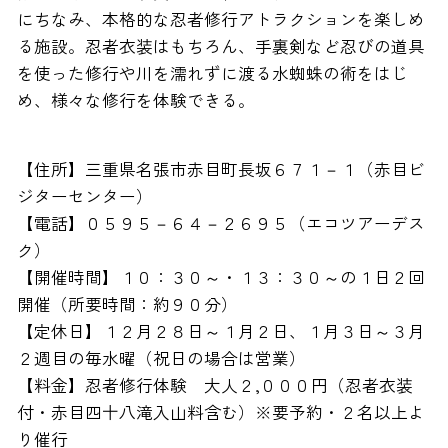
にちなみ、本格的な忍者修行アトラクションを楽しめ
る施設。忍者衣装はもちろん、手裏剣など忍びの道具
を使った修行や川を濡れずに渡る水蜘蛛の術をはじ
め、様々な修行を体験できる。
【住所】三重県名張市赤目町長坂６７１－１（赤目ビ
ジターセンター）
【電話】０５９５－６４－２６９５（エコツアーデス
ク）
【開催時間】１０：３０～・１３：３０～の１日２回
開催（所要時間：約９０分）
【定休日】１２月２８日～１月２日、１月３日～３月
２週目の毎水曜（祝日の場合は営業）
【料金】忍者修行体験 大人２,０００円（忍者衣装
付・赤目四十八滝入山料含む）※要予約・２名以上よ
り催行