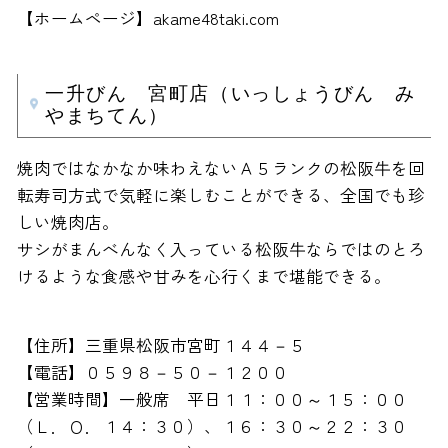
【ホームページ】akame48taki.com
一升びん 宮町店（いっしょうびん み
やまちてん）
焼肉ではなかなか味わえないＡ５ランクの松阪牛を回
転寿司方式で気軽に楽しむことができる、全国でも珍
しい焼肉店。
サシがまんべんなく入っている松阪牛ならではのとろ
けるような食感や甘みを心行くまで堪能できる。
【住所】三重県松阪市宮町１４４－５
【電話】０５９８－５０－１２００
【営業時間】一般席 平日１１：００～１５：００
（Ｌ．Ｏ．１４：３０）、１６：３０～２２：３０