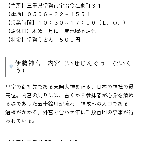
【住所】三重県伊勢市宇治今在家町３１
【電話】０５９６－２２－４５５４
【営業時間】１０：３０～１７：００（Ｌ．Ｏ．）
【定休日】木曜・月に１度水曜不定休
【料金】伊勢うどん ５００円
伊勢神宮 内宮（いせじんぐう ないく
う）
皇室の御祖先である天照大神を祀る、日本の神社の最
高位。内宮の周りには、古くから参拝者が心身を清め
る場であった五十鈴川が流れ、神域への入口である宇
治橋がかかる。外宮と合わせ年に千数百回の祭事が行
われている。