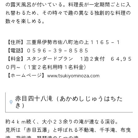
の露天風呂が付いている。料理長が一定期間ごとに入
れ替わるため、その時々で趣の異なる独創的な料理の
数々を楽しめる。
【住所】三重県伊勢市佐八町池の上１１６５－１
【電話】０５９６－３９－８５８５
【料金】スタンダードプラン １泊２食付 ６４,９５
０円～（１室２名利用時１名料金）
【ホームページ】www.tsukiyominoza.com
赤目四十八滝（あかめしじゅうはちた
き）
約４ｋｍ続く、大小２３余りの滝が連なる渓谷。
見所は「赤目五瀑」と呼ばれる不動滝、千手滝、布曳