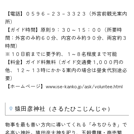
【電話】０５９６－２３－３３２３（外宮前観光案内
所）
【ガイド時間】原則９：３０～１５：００（所要時
間：外宮のみ約６０分、内宮のみ約９０分、両宮約３
時間）
※１０日前までに要予約、１～８名程度まで可能
【料金】ガイド料無料（ガイド交通費１,０００円の
他、１２～１３時にかかる案内の場合は昼食代別途必
要）
【ホームページ】www.ise-kanko.jp/ask/voluntee.html
猿田彦神社（さるたひこじんじゃ）
物事を最も善い方向に導いてくれる「みちひらき」で
名高い神社。猿田彦大神を祀り、五穀豊穣・商売繁