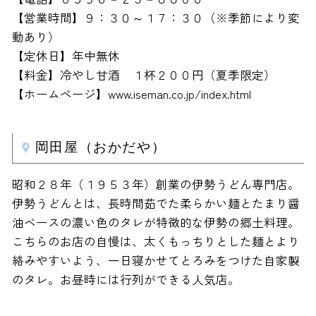
【営業時間】９：３０～１７：３０（※季節により変
動あり）
【定休日】年中無休
【料金】冷やし甘酒 １杯２００円（夏季限定）
【ホームページ】www.iseman.co.jp/index.html
岡田屋（おかだや）
昭和２８年（１９５３年）創業の伊勢うどん専門店。
伊勢うどんとは、長時間茹でた柔らかい麺とたまり醤
油ベースの濃い色のタレが特徴的な伊勢の郷土料理。
こちらのお店の自慢は、太くもっちりとした麺とより
絡みやすいよう、一日寝かせてとろみをつけた自家製
のタレ。お昼時には行列ができる人気店。