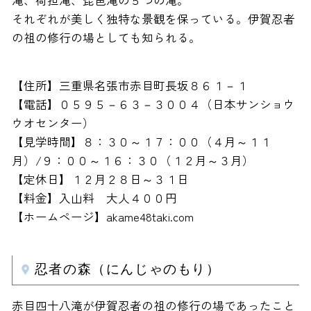
滝、荷担滝、琵琶滝の５つの滝。
それぞれが美しく独特な景観を保っている。伊賀忍者
の祖の修行の場としても知られる。
【住所】三重県名張市赤目町長坂８６１－１
【電話】０５９５－６３－３００４（日本サンショウ
ウオセンター）
【見学時間】８：３０～１７：００（４月～１１
月）/９：００～１６：３０（１２月～３月）
【定休日】１２月２８日～３１日
【料金】入山料 大人４００円
【ホームページ】akame48taki.com
忍者の森（にんじゃのもり）
赤目四十八滝が伊賀忍者の祖の修行の場であったこと