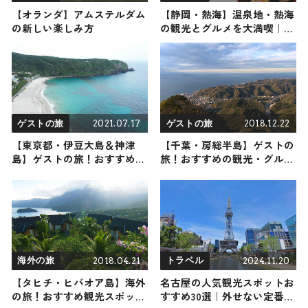
【オランダ】アムステルダム
【静岡・熱海】温泉地・熱海
の新しい楽しみ方
の観光とグルメを大満喫｜海
の幸と絶景を楽しむスポット
が目白押し
2021.07.17
2018.12.22
ゲストの旅
ゲストの旅
【東京都・伊豆大島＆神津
【千葉・房総半島】ゲストの
島】ゲストの旅！おすすめの
旅！おすすめの観光・グルメ
観光・グルメをご紹介
をご紹介
2018.04.21
2024.11.20
海外の旅
トラベル
【タヒチ・ヒバオア島】海外
名古屋の人気観光スポットお
の旅！おすすめ観光スポット
すすめ30選｜外せない定番・