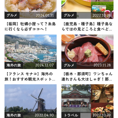
2024.01.31
2022.10.28
グルメ
グルメ
【福岡】牡蠣小屋って？糸島
【鹿児島・種子島】種子島な
に行くなら必ずココへ！
らではの見どころと食べどこ
ろ5選｜観光名所、イベント
から食事処などをご紹介
2024.12.07
2023.11.28
海外の旅
グルメ
【フランス モナコ】海外の
【栃木・那須町】ワンちゃん
旅！おすすめ観光スポットや
連れさんも大はしゃぎ！那須
グルメをリポート 2024年12
町の家族で楽しめるおすすめ
月7日放送
レジャーとグルメスポット
2022.04.30
2022.10.29
海外の旅
トラベル