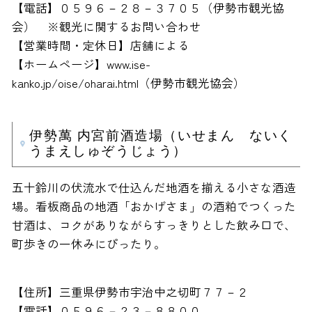
【電話】０５９６－２８－３７０５（伊勢市観光協
会） ※観光に関するお問い合わせ
【営業時間・定休日】店舗による
【ホームページ】www.ise-
kanko.jp/oise/oharai.html（伊勢市観光協会）
伊勢萬 内宮前酒造場（いせまん ないく
うまえしゅぞうじょう）
五十鈴川の伏流水で仕込んだ地酒を揃える小さな酒造
場。看板商品の地酒「おかげさま」の酒粕でつくった
甘酒は、コクがありながらすっきりとした飲み口で、
町歩きの一休みにぴったり。
【住所】三重県伊勢市宇治中之切町７７－２
【電話】０５９６－２３－８８００