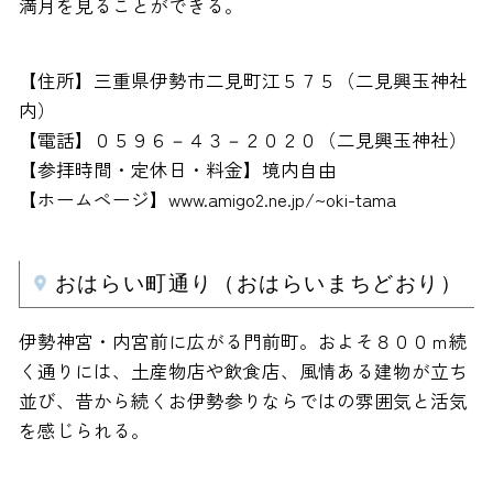
満月を見ることができる。
【住所】三重県伊勢市二見町江５７５（二見興玉神社
内）
【電話】０５９６－４３－２０２０（二見興玉神社）
【参拝時間・定休日・料金】境内自由
【ホームページ】www.amigo2.ne.jp/~oki-tama
おはらい町通り（おはらいまちどおり）
伊勢神宮・内宮前に広がる門前町。およそ８００ｍ続
く通りには、土産物店や飲食店、風情ある建物が立ち
並び、昔から続くお伊勢参りならではの雰囲気と活気
を感じられる。