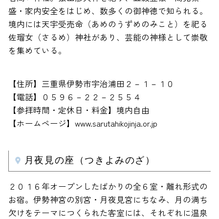
盛・家内安全をはじめ、数多くの御神徳で知られる。
境内には天宇受売命（あめのうずめのみこと）を祀る
佐瑠女（さるめ）神社があり、芸能の神様として崇敬
を集めている。
【住所】三重県伊勢市宇治浦田２－１－１０
【電話】０５９６－２２－２５５４
【参拝時間・定休日・料金】境内自由
【ホームページ】www.sarutahikojinja.or.jp
月夜見の座（つきよみのざ）
２０１６年オープンしたばかりの全６室・離れ形式の
お宿。伊勢神宮の別宮・月夜見宮にちなみ、月の満ち
欠けをテーマにつくられた客室には、それぞれに温泉