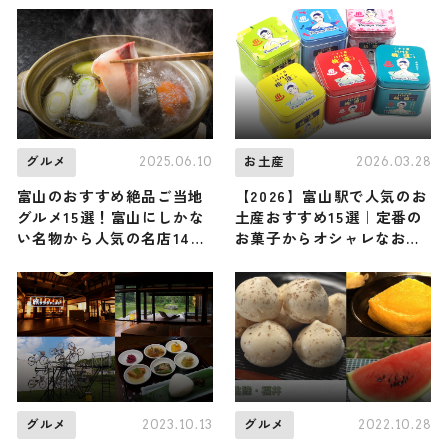
2025.06.10
2026.03.28
グルメ
お土産
富山のおすすめ絶品ご当地
【2026】富山駅で人気のお
グルメ15選！富山にしかな
土産おすすめ15選｜定番の
い名物から人気の名店14選
お菓子からオシャレなお土
も紹介
産・ばらまき用まで幅広く
紹介
2023.10.13
2022.10.28
グルメ
グルメ