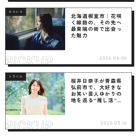
ロコレコ
北海道根室市｜花咲
く線路の、その先へ
最東端の街で出会っ
た魅力
2026.06.06
トラベル
桜井日奈子が青森県
弘前市で、大好きな
お笑い芸人ゆかりの
地を巡る“推し活”旅
へ
2026.05.16