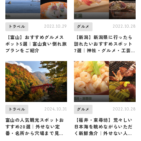
2022.10.29
2022.10.28
トラベル
グルメ
【富山】おすすめグルメス
【新潟】新潟県に行ったら
ポット5選｜富山食い倒れ旅
訪れたいおすすめスポット
プランをご紹介
7選｜神社・グルメ・工芸
品・温泉をご紹介
2024.10.31
2022.10.28
トラベル
グルメ
富山の人気観光スポットお
【福井・東尋坊】荒々しい
すすめ20選｜外せない定
日本海を眺めながらいただ
番・名所から穴場まで見ど
く新鮮魚介｜外せない人気
ころ満載の観光地を紹介
のお店4選