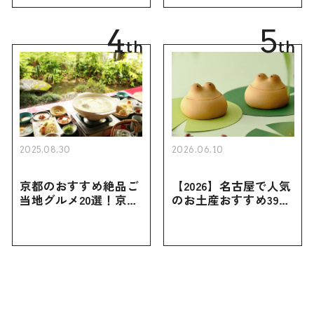
買えない限定品、女性
き用、女性向けまで幅
向けまで幅広く紹介
広く紹介
4
5
th
th
2025.08.30
2026.06.10
京都のおすすめ絶品ご
【2026】名古屋で人気
当地グルメ20選！京都
のお土産おすすめ39選
にしかない名物から人
｜定番のお菓子から名
気の名店17選も紹介
古屋限定・おしゃれな
お土産・ばらまき用ま
で幅広く紹介