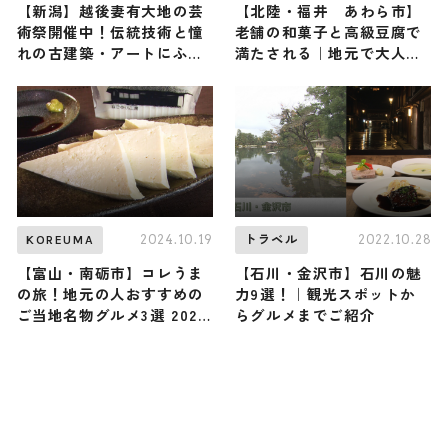
【新潟】越後妻有大地の芸
【北陸・福井 あわら市】
術祭開催中！伝統技術と憧
老舗の和菓子と高級豆腐で
れの古建築・アートにふれ
満たされる｜地元で大人気
る2日間の旅
の逸品4選
2024.10.19
2022.10.28
KOREUMA
トラベル
【富山・南砺市】コレうま
【石川・金沢市】石川の魅
の旅！地元の人おすすめの
力9選！｜観光スポットか
ご当地名物グルメ3選 2024
らグルメまでご紹介
年10月19日放送