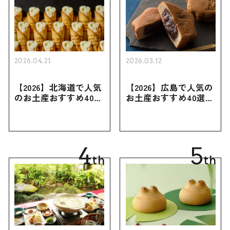
2026.04.21
2026.03.12
【2026】北海道で人気
【2026】広島で人気の
のお土産おすすめ40選
お土産おすすめ40選｜
｜定番のお菓子・スイ
定番のお菓子からおし
ーツから北海道でしか
ゃれなお土産・ばらま
買えない限定品、女性
き用、女性向けまで幅
向けまで幅広く紹介
広く紹介
4
5
th
th