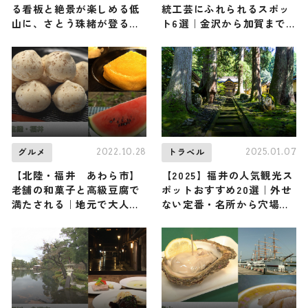
る看板と絶景が楽しめる低
統工芸にふれられるスポッ
山に、さとう珠緒が登る！
ト6選｜金沢から加賀まで
（登山で頂きメシ！コラボ
ご紹介
企画）
2022.10.28
2025.01.07
グルメ
トラベル
【北陸・福井 あわら市】
【2025】福井の人気観光ス
老舗の和菓子と高級豆腐で
ポットおすすめ20選｜外せ
満たされる｜地元で大人気
ない定番・名所から穴場ま
の逸品4選
で見どころ満載の観光地を
紹介