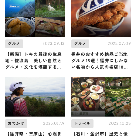
2023.09.13
2025.07.09
グルメ
グルメ
【新潟】トキの最後の生息
福井のおすすめ絶品ご当地
地・佐渡島｜美しい自然と
グルメ15選！福井にしかな
グルメ・文化を堪能する２
い名物から人気の名店10選
日間の旅
も紹介
2025.01.19
2022.10.28
おでかけ
トラベル
【福井県・三床山】心温ま
【石川・金沢市】歴史と伝