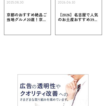
2025.08.30
2026.06.10
京都のおすすめ絶品ご
【2026】名古屋で人気
当地グルメ20選！京都
のお土産おすすめ39選
にしかない名物から人
｜定番のお菓子から名
気の名店17選も紹介
古屋限定・おしゃれな
お土産・ばらまき用ま
で幅広く紹介