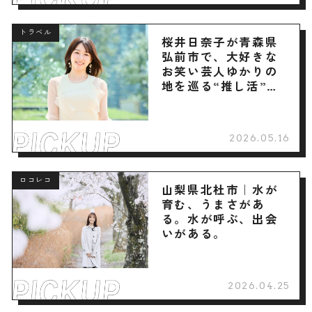
トラベル
桜井日奈子が青森県
弘前市で、大好きな
お笑い芸人ゆかりの
地を巡る“推し活”旅
へ
2026.05.16
ロコレコ
山梨県北杜市｜水が
育む、うまさがあ
る。水が呼ぶ、出会
いがある。
2026.04.25