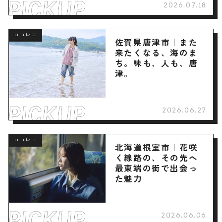
2026.07.18
ロコレコ
佐賀県唐津市｜また
来たくなる、海のま
ち。味も、人も、唐
津。
2026.06.27
ロコレコ
北海道根室市｜花咲
く線路の、その先へ
最東端の街で出会っ
た魅力
2026.06.06