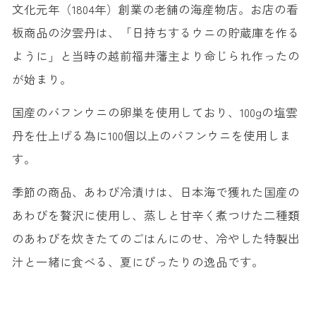
文化元年（1804年）創業の老舗の海産物店。お店の看
板商品の汐雲丹は、「日持ちするウニの貯蔵庫を作る
ように」と当時の越前福井藩主より命じられ作ったの
が始まり。
国産のバフンウニの卵巣を使用しており、100gの塩雲
丹を仕上げる為に100個以上のバフンウニを使用しま
す。
季節の商品、あわび冷漬けは、日本海で獲れた国産の
あわびを贅沢に使用し、蒸しと甘辛く煮つけた二種類
のあわびを炊きたてのごはんにのせ、冷やした特製出
汁と一緒に食べる、夏にぴったりの逸品です。