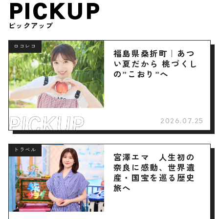
PICKUP
ピックアップ
ロコレコ
福島県桑折町｜あつ
い夏だから 桃づくし
の”こおり”へ
2026.07.25
トラベル
宮澤エマ 人生初の
奈良に感動、世界遺
産・国宝を巡る歴史
旅へ