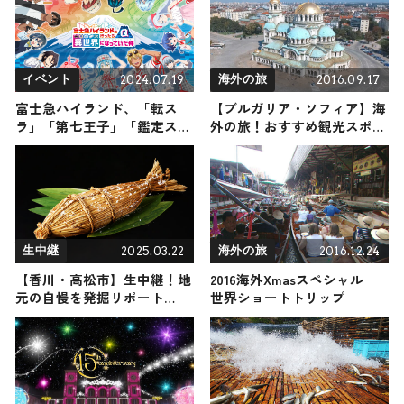
2024.07.19
2016.09.17
イベント
海外の旅
富士急ハイランド、「転ス
【ブルガリア・ソフィア】海
ラ」「第七王子」「鑑定スキ
外の旅！おすすめ観光スポッ
ル」など異世界系アニメ5作
トやグルメをリポート
品とコラボ
2025.03.22
2016.12.24
生中継
海外の旅
【香川・高松市】生中継！地
2016海外Xmasスペシャル
元の自慢を発掘リポート
世界ショートトリップ
2025年3月22日放送