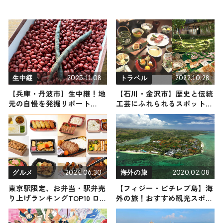
2025.11.08
2022.10.28
生中継
トラベル
【兵庫・丹波市】生中継！地
【石川・金沢市】歴史と伝統
元の自慢を発掘リポート
工芸にふれられるスポット6
2025年11月8日放送
選｜金沢から加賀までご紹介
2024.06.30
2020.02.08
グルメ
海外の旅
東京駅限定、お弁当・駅弁売
【フィジー・ビチレブ島】海
り上げランキングTOP10 ロ
外の旅！おすすめ観光スポッ
ケ弁人気店・手作りハンブル
トやグルメをリポート
グステーキなど