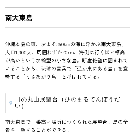
南大東島
沖縄本島の東、およそ360kmの海に浮かぶ南大東島。
人口1,300人、周囲わずか20km、海側に行くほど標高
が高いというお椀型の小さな島。断崖絶壁に囲まれて
いることから、琉球の言葉で「遥か東にある島」を意
味する「うふあがり島」と呼ばれている。
日の丸山展望台（ひのまるてんぼうだ
い）
南大東島で一番高い場所につくられた展望台。島の全
景を一望することができる。