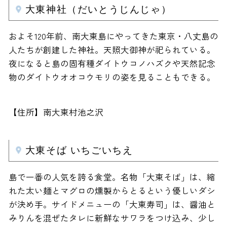
大東神社（だいとうじんじゃ）
およそ120年前、南大東島にやってきた東京・八丈島の
人たちが創建した神社。天照大御神が祀られている。
夜になると島の固有種ダイトウコノハズクや天然記念
物のダイトウオオコウモリの姿を見ることもできる。
【住所】南大東村池之沢
大東そば いちごいちえ
島で一番の人気を誇る食堂。名物「大東そば」は、縮
れた太い麺とマグロの燻製からとるという優しいダシ
が決め手。サイドメニューの「大東寿司」は、醤油と
みりんを混ぜたタレに新鮮なサワラをつけ込み、少し