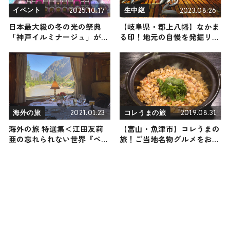
2025.10.17
2023.08.26
イベント
生中継
日本最大級の冬の光の祭典
【岐阜県・郡上八幡】なかま
「神戸イルミナージュ」が10
る印！地元の自慢を発掘リポ
月24日から開催！ 光のお城
ート
やハートのアーチが織りなす
世界に心奪われる
2021.01.23
2019.08.31
海外の旅
コレうまの旅
海外の旅 特選集＜江田友莉
【富山・魚津市】コレうまの
亜の忘れられない世界『ペル
旅！ご当地名物グルメをお届
ー編』＞
け