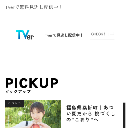
TVerで無料見逃し配信中！
PICKUP
ピックアップ
ロコレコ
福島県桑折町｜あつ
い夏だから 桃づくし
の”こおり”へ