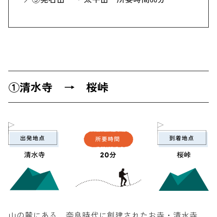
①清水寺 → 桜峠
山の麓にある、奈良時代に創建されたお寺・清水寺