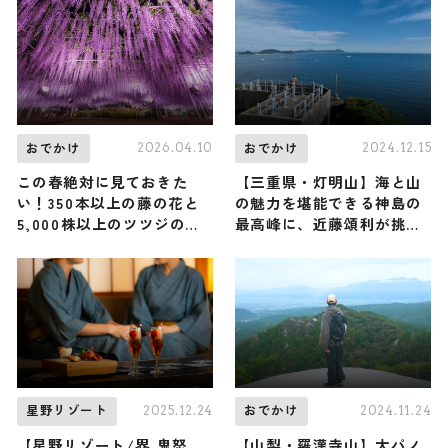
2026.04.10
2024.12.15
おでかけ
おでかけ
この春絶対に見ておきた
【三重県・灯明山】海と山
い！350本以上の藤の花と
の魅力を堪能できる神島の
5,000株以上のツツジの絶
最高峰に、近藤頌利が挑
景『ふじのはな物語～大藤
戦！（登山で頂きメシ！コ
まつり2026～』4月11日
ラボ企画）
（土）スタート！
2025.12.24
2024.11.24
星野リゾート
おでかけ
【星野リゾート/界 鬼怒
【山梨・羅漢寺山】大パノ