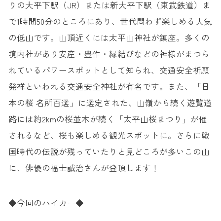
りの大平下駅（JR）または新大平下駅（東武鉄道）ま
で1時間50分のところにあり、世代問わず楽しめる人気
の低山です。山頂近くには太平山神社が鎮座。多くの
境内社があり​​安産・豊作・縁結びなどの神様がまつら
れているパワースポットとして知られ、交通安全祈願
発祥といわれる交通安全神社が有名です。また、「日
本の桜 名所百選」に選定された、山嶺から続く遊覧道
路には約2kmの桜並木が続く「太平山桜まつり」が催
されるなど、桜も楽しめる観光スポットに。さらに戦
国時代の伝説が残っていたりと見どころが多いこの山
に、俳優の福士誠治さんが登頂します！
◆今回のハイカー◆