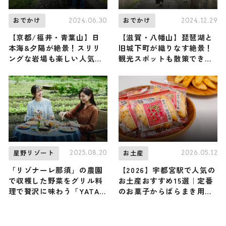
2024.06.30
2024.12.29
おでかけ
おでかけ
【京都/福井・青葉山】日
【滋賀・八幡山】琵琶湖と
本海&夕陽が絶景！スリリ
旧城下町が織りなす絶景！
ングな岩場も楽しい人気の
観光スポットも散策できる
低山に俳優・原田龍二が登
人気の低山に元バレー日本
頂！（登山で頂きメシ！コ
代表の狩野舞子さんが登頂
ラボ企画）
（登山で頂きメシ！コラボ
企画）
2025.08.20
2026.05.12
星野リゾート
お土産
「リゾナーレ那須」の農園
【2026】宇都宮駅で人気の
で収穫した野菜をグリル料
お土産おすすめ15選｜定番
理で贅沢に味わう「YATAI
のお菓子からばらまき用ま
to FARM」初開催！
で幅広く紹介