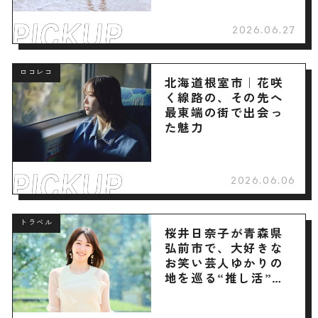
2026.06.27
ロコレコ
北海道根室市｜花咲
く線路の、その先へ
最東端の街で出会っ
た魅力
2026.06.06
トラベル
桜井日奈子が青森県
弘前市で、大好きな
お笑い芸人ゆかりの
地を巡る“推し活”旅
へ