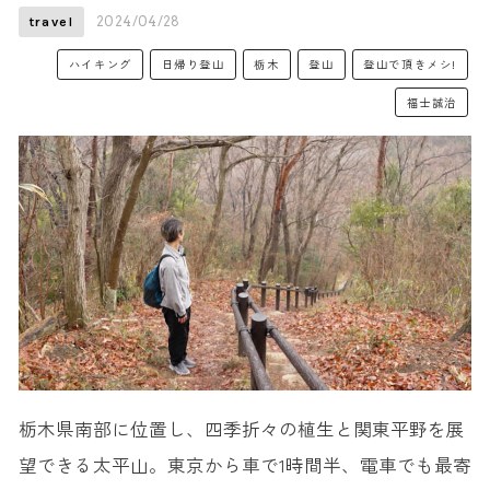
2024/04/28
travel
ハイキング
日帰り登山
栃木
登山
登山で頂きメシ!
福士誠治
栃木県南部に位置し、四季折々の植生と関東平野を展
望できる太平山。東京から車で1時間半、電車でも最寄