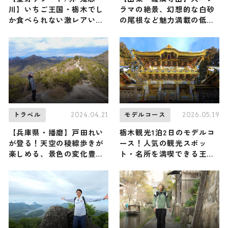
川】いちご王国・栃木でし
ラマの絶景、幻想的な白砂
か食べられない激レアいち
の尾根など魅力満載の低山
ごを堪能する「いちごで満
に、俳優の濱 正悟さんが登
たす至福の温泉滞在」が1月
頂（登山で頂きメシ！コラ
6日からスタート
ボ企画）
2024.04.21
2026.05.19
トラベル
モデルコース
【兵庫県・播磨】戸田れい
栃木観光1泊2日のモデルコ
が登る！天空の稜線歩きが
ース！人気の観光スポッ
楽しめる、景色の変化豊か
ト・名所を満喫できる王道
な高御位山（登山で頂きメ
の旅程を紹介
シ！コラボ企画）