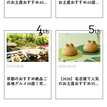
のお土産おすすめ40選
お土産おすすめ40選｜
｜定番のお菓子・スイ
定番のお菓子からおし
ーツから北海道でしか
ゃれなお土産・ばらま
買えない限定品、女性
き用、女性向けまで幅
向けまで幅広く紹介
広く紹介
4
5
th
th
2025.08.30
2026.06.10
京都のおすすめ絶品ご
【2026】名古屋で人気
当地グルメ20選！京都
のお土産おすすめ39選
にしかない名物から人
｜定番のお菓子から名
気の名店17選も紹介
古屋限定・おしゃれな
お土産・ばらまき用ま
で幅広く紹介