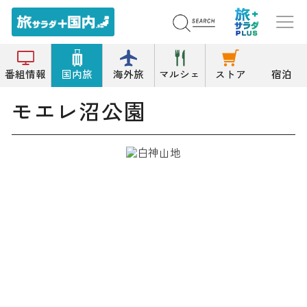
トップ
公園/緑地
モエレ沼公園
番組情報
国内旅
海外旅
マルシェ
ストア
宿泊
モエレ沼公園