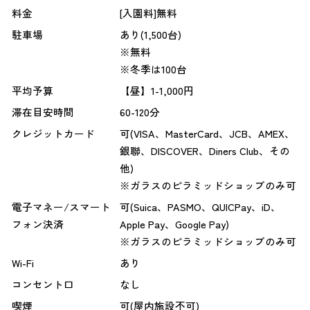
料金
[入園料]無料
駐車場
あり(1,500台)
※無料
※冬季は100台
平均予算
【昼】1-1,000円
滞在目安時間
60-120分
クレジットカード
可(VISA、MasterCard、JCB、AMEX、
銀聯、DISCOVER、Diners Club、その
他)
※ガラスのピラミッドショップのみ可
電子マネー/スマート
可(Suica、PASMO、QUICPay、iD、
フォン決済
Apple Pay、Google Pay)
※ガラスのピラミッドショップのみ可
Wi-Fi
あり
コンセント口
なし
喫煙
可(屋内施設不可)