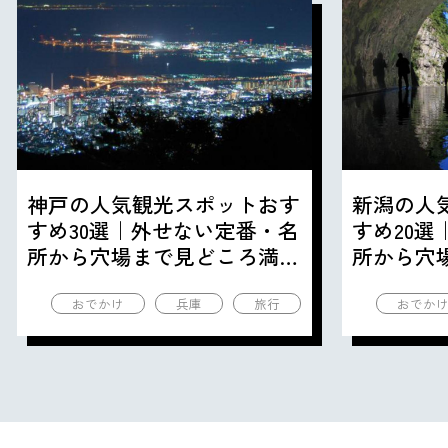
神戸の人気観光スポットおす
新潟の人
すめ30選｜外せない定番・名
すめ20
所から穴場まで見どころ満載
所から穴
の観光地を紹介
の観光地
おでかけ
兵庫
旅行
おでか