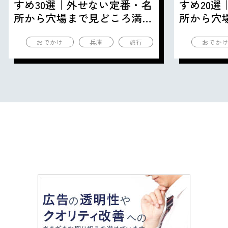
すめ30選｜外せない定番・名
すめ20
所から穴場まで見どころ満載
所から穴
の観光地を紹介
の観光地
おでかけ
兵庫
旅行
おでか