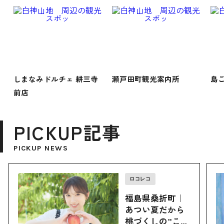
しまなみドルチェ 耕三寺
瀬戸田町観光案内所
島
前店
PICKUP記事
PICKUP NEWS
ロコレコ
福島県桑折町｜
あつい夏だから
桃づくしの”こお