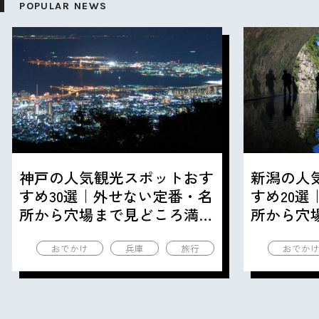
POPULAR NEWS
神戸の人気観光スポットおす
新潟の人
すめ30選｜外せない定番・名
すめ20
所から穴場まで見どころ満載
所から穴
の観光地を紹介
の観光地
おでかけ
兵庫
旅行
おでか