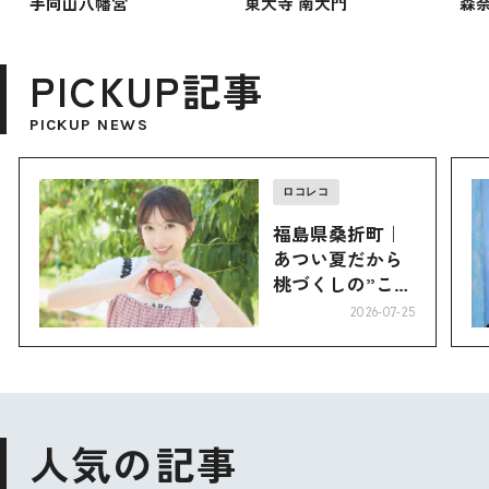
手向山八幡宮
東大寺 南大門
森
PICKUP記事
PICKUP NEWS
ロコレコ
福島県桑折町｜
あつい夏だから
桃づくしの”こお
り”へ
2026-07-25
人気の記事