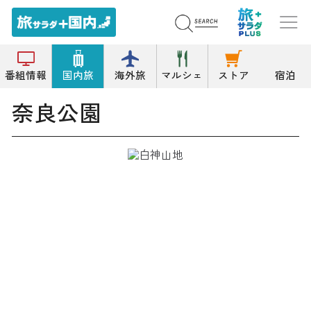
トップ
公園/緑地
奈良公園
番組情報
国内旅
海外旅
マルシェ
ストア
宿泊
奈良公園