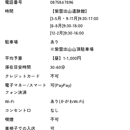
電話番号
0875847896
時間
【紫雲出山遺跡館】
[3-5月・9-11月]9:30-17:00
[6-8月]9:30-18:00
[12-2月]9:30-16:00
駐車場
あり
※紫雲出山山頂駐車場
平均予算
【昼】1-1,000円
滞在目安時間
30-60分
クレジットカード
不可
電子マネー/スマート
可(PayPay)
フォン決済
Wi-Fi
あり(かがわWi-Fi)
コンセント口
なし
喫煙
不可
車椅子での入店
可