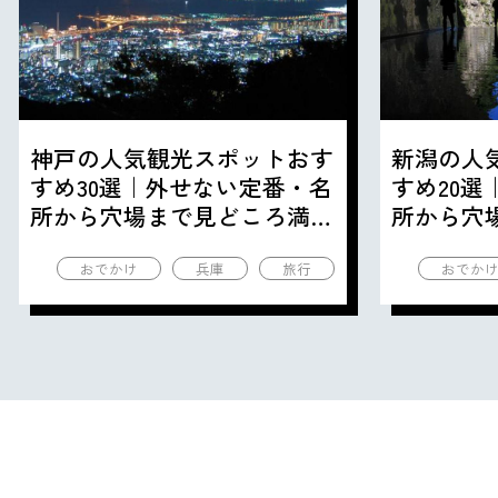
神戸の人気観光スポットおす
新潟の人
すめ30選｜外せない定番・名
すめ20
所から穴場まで見どころ満載
所から穴
の観光地を紹介
の観光地
おでかけ
兵庫
旅行
おでか