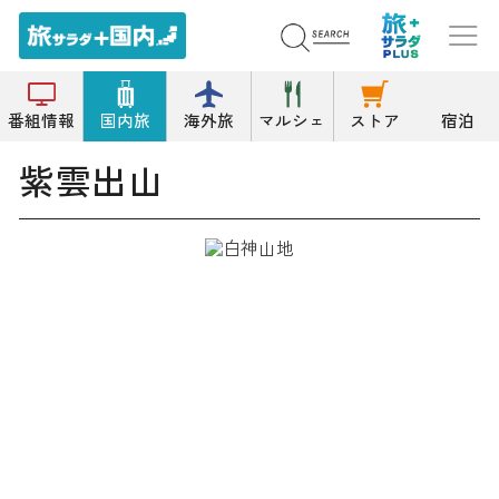
トップ
桜の名所
紫雲出山
番組情報
国内旅
海外旅
マルシェ
ストア
宿泊
紫雲出山