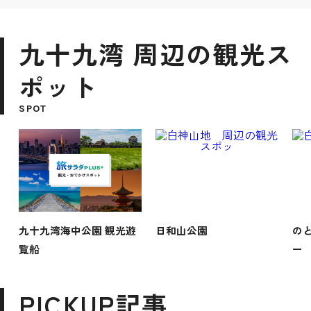
九十九湾 周辺の観光ス
ポット
SPOT
九十九湾海中公園 観光遊
日和山公園
の
覧船
ー
PICKUP記事