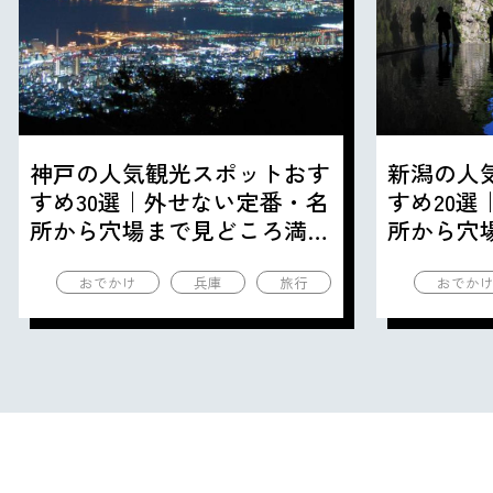
神戸の人気観光スポットおす
新潟の人
すめ30選｜外せない定番・名
すめ20
所から穴場まで見どころ満載
所から穴
の観光地を紹介
の観光地
おでかけ
兵庫
旅行
おでか