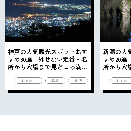
神戸の人気観光スポットおす
新潟の人
すめ30選｜外せない定番・名
すめ20
所から穴場まで見どころ満載
所から穴
の観光地を紹介
の観光地
おでかけ
兵庫
旅行
おでか