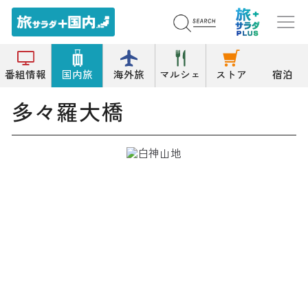
トップ
橋
多々羅大橋
番組情報
国内旅
海外旅
マルシェ
ストア
宿泊
多々羅大橋