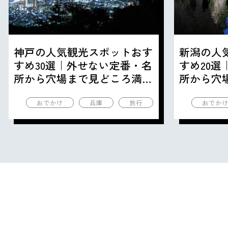
神戸の人気観光スポットおす
新潟の人
すめ30選｜外せない定番・名
すめ20
所から穴場まで見どころ満載
所から穴
の観光地を紹介
の観光地
おでかけ
兵庫
旅行
おでか