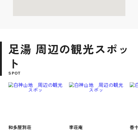
足湯 周辺の観光スポッ
ト
SPOT
和多屋別荘
李荘庵
香十