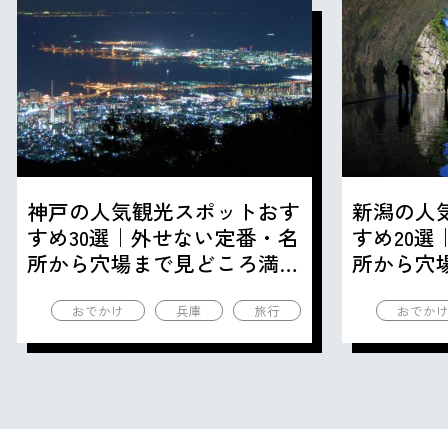
神戸の人気観光スポットおす
新潟の人
すめ30選｜外せない定番・名
すめ20
所から穴場まで見どころ満載
所から穴
の観光地を紹介
の観光地
おでかけ
兵庫
旅行
おでか