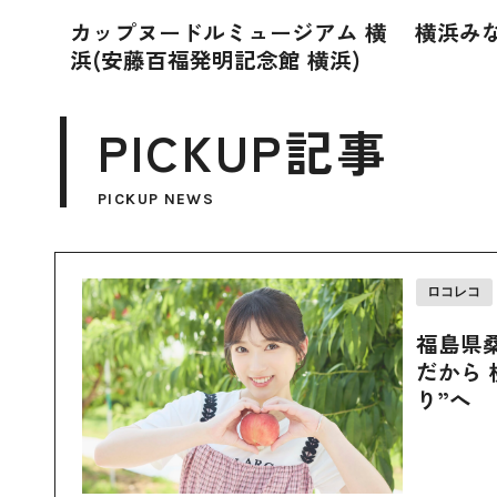
カップヌードルミュージアム 横
横浜み
浜(安藤百福発明記念館 横浜)
PICKUP記事
PICKUP NEWS
ロコレコ
福島県
だから 
り”へ