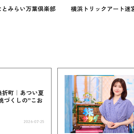
なとみらい万葉倶楽部
横浜トリックアート迷
桑折町｜あつい夏
桃づくしの”こお
2026-07-25