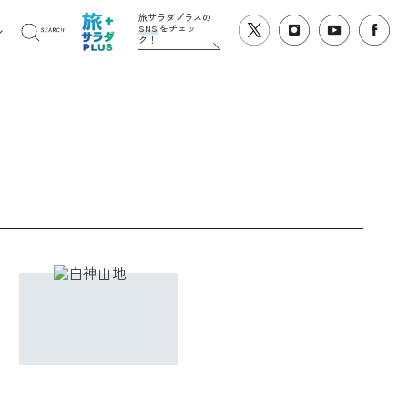
旅サラダプラスの
SNS
をチェッ
ク！