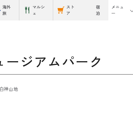
メニュ
海外
マルシ
スト
宿
ー
旅
ェ
ア
泊
ュージアムパーク