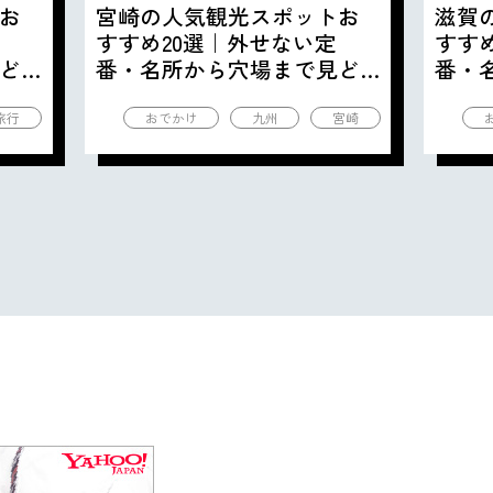
お
宮崎の人気観光スポットお
滋賀
すすめ20選｜外せない定
すす
ど
番・名所から穴場まで見ど
番・
ころ満載の観光地を紹介
ころ
旅行
おでかけ
九州
宮崎